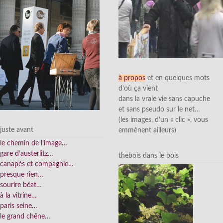
à propos
et en quelques mots
d’où ça vient
dans la vraie vie sans capuche
et sans pseudo sur le net…
(les images, d’un « clic », vous
juste avant
emmènent ailleurs)
le chemin de l’image…
gare d’austerlitz…
thebois dans le bois
canapés et compagnie…
presque rien…
sourire béat…
à la vitrine…
paris seine…
le grand chêne…