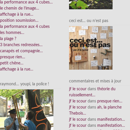
la performance aux 4 cubes…
le chemin de l’image…
affichage à la rue…
position soumission…
ceci est… ou n’est pas
la performance aux 4 cubes
les hommes…
la plage ?
3 branches redressées…
canapés et compagnie…
presque rien…
petit chêne…
affichage à la rue…
commentaires et mises à jour
raymond… youpi, la police !
jf le scour
dans
théorie du
ruissellement…
jf le scour
dans
presque rien…
jf le scour
dans
ah, la planche
Thebois…
jf le scour
dans
manifestation…
jf le scour
dans
manifestation…