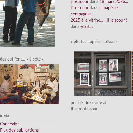
jf le scour
dans
18 mars 2026…
jf le scour
dans
canapés et
compagnie…
2025 à la vitrine… | jf le scour !
dans
écart…
« photos copiées collées »
des qui font… « à côté »
pour écrire ready at
thecroute.com
méta
Connexion
Flux des publications