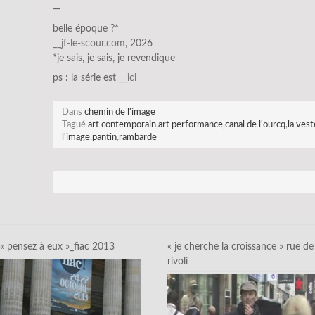
—
belle époque ?*
__jf-le-sco
ur.com
, 2026
*je sais, je sais, je revendique
ps : la série est
__ici
Dans
chemin de l'image
Tagué
art contemporain
,
art performance
,
canal de l'ourcq
,
la vest
l'image
,
pantin
,
rambarde
« pensez à eux »_fiac 2013
« je cherche la croissance » rue de
rivoli