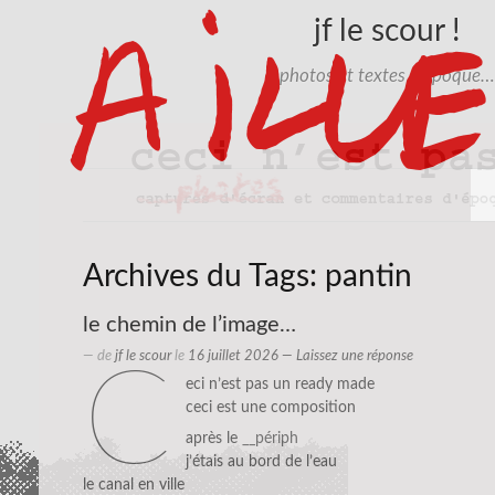
jf le scour !
photos et textes d'époque…
Archives du Tags:
pantin
le chemin de l’image…
— de
jf le scour
le
16 juillet 2026
—
Laissez une réponse
c
eci n’est pas un ready made
ceci est une composition
après le
__périph
j’étais au bord de l’eau
le canal en ville