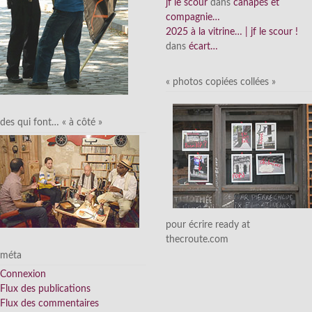
jf le scour
dans
canapés et
compagnie…
2025 à la vitrine… | jf le scour !
dans
écart…
« photos copiées collées »
des qui font… « à côté »
pour écrire ready at
thecroute.com
méta
Connexion
Flux des publications
Flux des commentaires