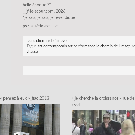
belle époque ?*
__jf-le-scour.com
, 2026
*je sais, je sais, je revendique
ps : la série est
__ici
Dans
chemin de l'image
Tagué
art contemporain
,
art performance
,
le chemin de l'image
,
n
chasse
« pensez à eux »_fiac 2013
« je cherche la croissance » rue de
rivoli