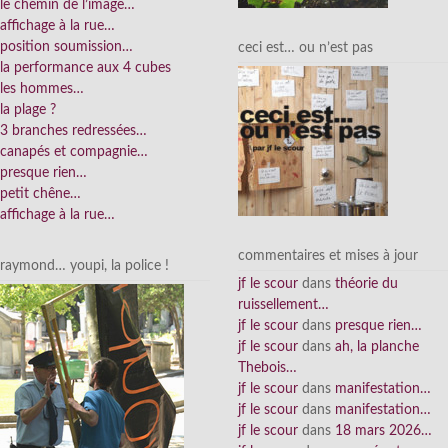
le chemin de l’image…
affichage à la rue…
position soumission…
ceci est… ou n’est pas
la performance aux 4 cubes
les hommes…
la plage ?
3 branches redressées…
canapés et compagnie…
presque rien…
petit chêne…
affichage à la rue…
commentaires et mises à jour
raymond… youpi, la police !
jf le scour
dans
théorie du
ruissellement…
jf le scour
dans
presque rien…
jf le scour
dans
ah, la planche
Thebois…
jf le scour
dans
manifestation…
jf le scour
dans
manifestation…
jf le scour
dans
18 mars 2026…