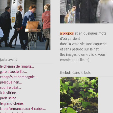
à propos
et en quelques mots
d’où ça vient
dans la vraie vie sans capuche
et sans pseudo sur le net…
(les images, d’un « clic », vous
juste avant
emmènent ailleurs)
le chemin de l’image…
gare d’austerlitz…
thebois dans le bois
canapés et compagnie…
presque rien…
sourire béat…
à la vitrine…
paris seine…
le grand chêne…
la performance aux 4 cubes…