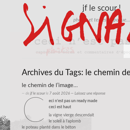
jf le scour !
photos et textes d'époque…
Archives du Tags:
le chemin de
le chemin de l’image…
— de
jf le scour
le
7 août 2026
—
Laissez une réponse
c
eci n’est pas un ready made
ceci est haut
la vigne vierge descendait
le soleil à l’aplomb
le poteau planté dans le béton