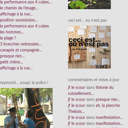
la performance aux 4 cubes…
le chemin de l’image…
affichage à la rue…
position soumission…
ceci est… ou n’est pas
la performance aux 4 cubes
les hommes…
la plage ?
3 branches redressées…
canapés et compagnie…
presque rien…
petit chêne…
affichage à la rue…
commentaires et mises à jour
raymond… youpi, la police !
jf le scour
dans
théorie du
ruissellement…
jf le scour
dans
presque rien…
jf le scour
dans
ah, la planche
Thebois…
jf le scour
dans
manifestation…
jf le scour
dans
manifestation…