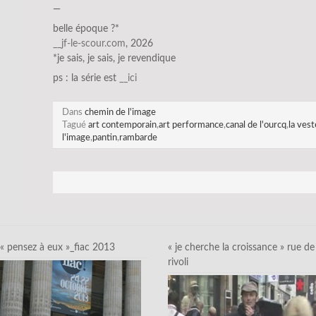
—
belle époque ?*
__jf-le-sco
ur.com
, 2026
*je sais, je sais, je revendique
ps : la série est
__ici
Dans
chemin de l'image
Tagué
art contemporain
,
art performance
,
canal de l'ourcq
,
la vest
l'image
,
pantin
,
rambarde
« pensez à eux »_fiac 2013
« je cherche la croissance » rue de
rivoli