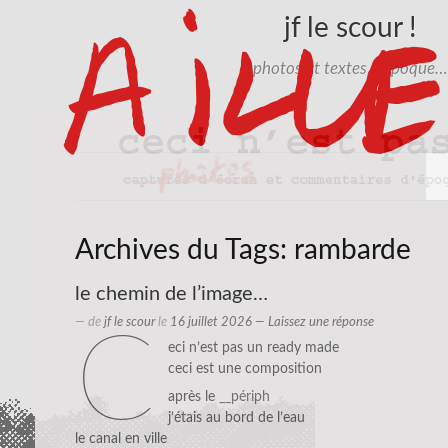
jf le scour !
photos et textes d'époque…
Archives du Tags:
rambarde
le chemin de l’image…
— de
jf le scour
le
16 juillet 2026
—
Laissez une réponse
c
eci n’est pas un ready made
ceci est une composition
après le
__périph
j’étais au bord de l’eau
le canal en ville