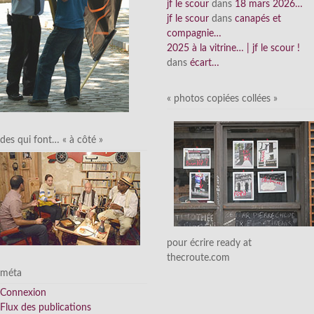
jf le scour
dans
18 mars 2026…
jf le scour
dans
canapés et
compagnie…
2025 à la vitrine… | jf le scour !
dans
écart…
« photos copiées collées »
des qui font… « à côté »
pour écrire ready at
thecroute.com
méta
Connexion
Flux des publications