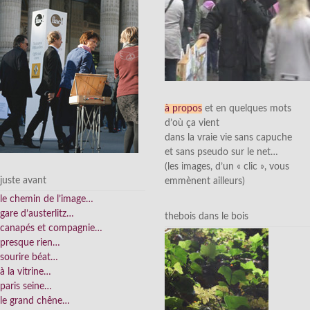
à propos
et en quelques mots
d’où ça vient
dans la vraie vie sans capuche
et sans pseudo sur le net…
(les images, d’un « clic », vous
juste avant
emmènent ailleurs)
le chemin de l’image…
gare d’austerlitz…
thebois dans le bois
canapés et compagnie…
presque rien…
sourire béat…
à la vitrine…
paris seine…
le grand chêne…