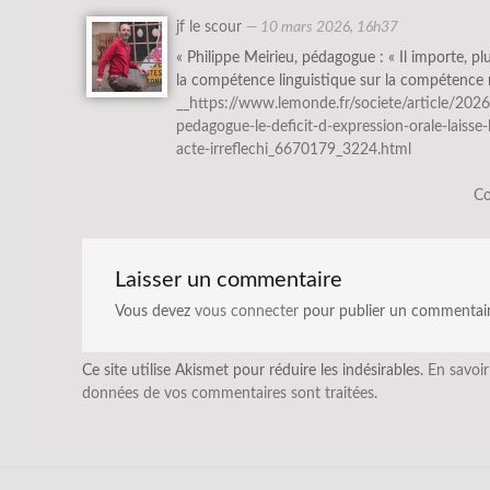
jf le scour
—
10 mars 2026, 16h37
« Philippe Meirieu, pédagogue : « Il importe, pl
la compétence linguistique sur la compétence 
__https://www.lemonde.fr/societe/article/2026
pedagogue-le-deficit-d-expression-orale-laisse-
acte-irreflechi_6670179_3224.html
Co
Laisser un commentaire
Vous devez
vous connecter
pour publier un commentair
Ce site utilise Akismet pour réduire les indésirables.
En savoir
données de vos commentaires sont traitées
.