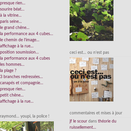
presque rien…
sourire béat…
à la vitrine…
paris seine…
le grand chêne…
la performance aux 4 cubes…
le chemin de l’image…
affichage à la rue…
position soumission…
ceci est… ou n’est pas
la performance aux 4 cubes
les hommes…
la plage ?
3 branches redressées…
canapés et compagnie…
presque rien…
petit chêne…
affichage à la rue…
commentaires et mises à jour
raymond… youpi, la police !
jf le scour
dans
théorie du
ruissellement…