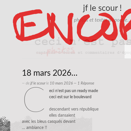
jf le scour !
photos et textes d'époque…
18 mars 2026…
— de
jf le scour
le
10 mars 2026
— 1 Réponse
c
eci n’est pas un ready made
ceci est sur le boulevard
descendant vers république
elles dansaient
avec les bleus casqués devant
… ambiance !!