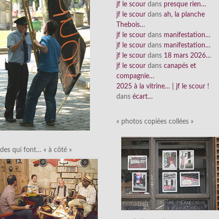
jf le scour
dans
presque rien…
jf le scour
dans
ah, la planche
Thebois…
jf le scour
dans
manifestation…
jf le scour
dans
manifestation…
jf le scour
dans
18 mars 2026…
jf le scour
dans
canapés et
compagnie…
2025 à la vitrine… | jf le scour !
dans
écart…
« photos copiées collées »
des qui font… « à côté »