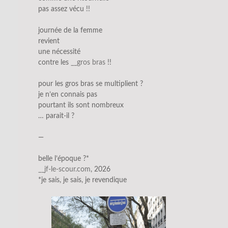
pas assez vécu !!
journée de la femme
revient
une nécessité
contre les
__gros bras
!!
pour les gros bras se multiplient ?
je n’en connais pas
pourtant ils sont nombreux
… parait-il ?
—
belle l’époque ?*
__jf-le-scour.com
, 2026
*je sais, je sais, je revendique