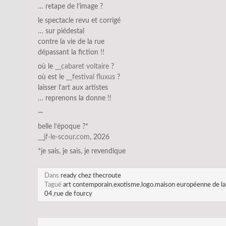
… retape de l’image ?
le spectacle revu et corrigé
… sur piédestal
contre la vie de la rue
dépassant la fiction !!
où le
__cabaret voltaire
?
où est le
__festival fluxus
?
laisser l’art aux artistes
… reprenons la donne !!
—
belle l’époque ?*
__jf-le-scour.com
, 2026
*je sais, je sais, je revendique
Dans
ready chez thecroute
Tagué
art contemporain
,
exotisme
,
logo
,
maison européenne de la
04
,
rue de fourcy