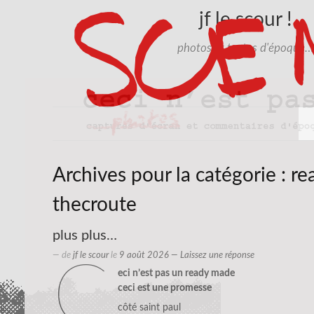
jf le scour !
photos et textes d'époque…
Archives pour la catégorie :
re
thecroute
plus plus…
— de
jf le scour
le
9 août 2026
—
Laissez une réponse
c
eci n’est pas un ready made
ceci est une promesse
côté saint paul