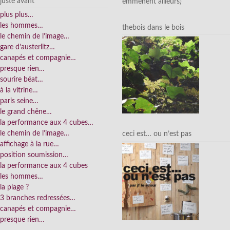
juste avant
emmènent ailleurs)
plus plus…
les hommes…
thebois dans le bois
le chemin de l’image…
gare d’austerlitz…
canapés et compagnie…
presque rien…
sourire béat…
à la vitrine…
paris seine…
le grand chêne…
la performance aux 4 cubes…
le chemin de l’image…
ceci est… ou n’est pas
affichage à la rue…
position soumission…
la performance aux 4 cubes
les hommes…
la plage ?
3 branches redressées…
canapés et compagnie…
presque rien…