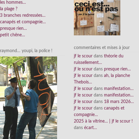
les hommes…
la plage ?
3 branches redressées…
canapés et compagnie…
presque rien…
petit chêne…
commentaires et mises à jour
raymond… youpi, la police !
jf le scour
dans
théorie du
ruissellement…
jf le scour
dans
presque rien…
jf le scour
dans
ah, la planche
Thebois…
jf le scour
dans
manifestation…
jf le scour
dans
manifestation…
jf le scour
dans
18 mars 2026…
jf le scour
dans
canapés et
compagnie…
2025 à la vitrine… | jf le scour !
dans
écart…