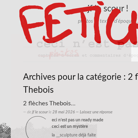
jf le scour !
photos et textes d'époque…
Archives pour la catégorie :
2 
Thebois
2 flèches Thebois…
— de
jf le scour
le
28 mai 2026
—
Laissez une réponse
c
eci n’est pas un ready made
ceci est un mystère
la
__sculpture
déjà faite