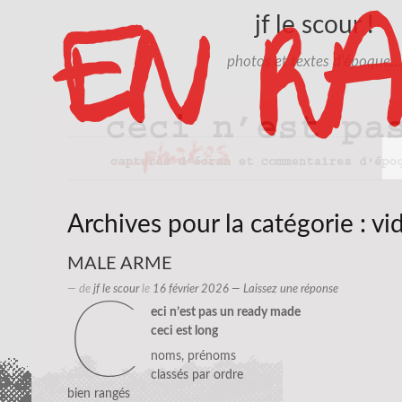
jf le scour !
photos et textes d'époque…
Archives pour la catégorie :
vi
MALE ARME
— de
jf le scour
le
16 février 2026
—
Laissez une réponse
c
eci n’est pas un ready made
ceci est long
noms, prénoms
classés par ordre
bien rangés