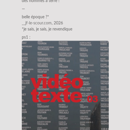
des hommes à terre !
—
belle époque ?*
__jf-le-scour.com
, 2026
*je sais, je sais, je revendique
ps1 :