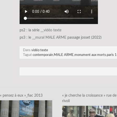
ps2 : la série
__vidéo texte
ps3 : le
__mural MALE ARME
passage josset (2022)
Dans
vidéo texte
Tagué
contemporain
,
MALE ARME
,
monument aux morts
,
paris 
« pensez à eux »_fiac 2013
« je cherche la croissance » rue de
rivoli