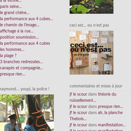
à la vitrine…
paris seine…
le grand chêne…
la performance aux 4 cubes…
le chemin de l’image…
ceci est… ou n’est pas
affichage à la rue…
position soumission…
la performance aux 4 cubes
les hommes…
la plage ?
3 branches redressées…
canapés et compagnie…
presque rien…
commentaires et mises à jour
raymond… youpi, la police !
jf le scour
dans
théorie du
ruissellement…
jf le scour
dans
presque rien…
jf le scour
dans
ah, la planche
Thebois…
jf le scour
dans
manifestation…