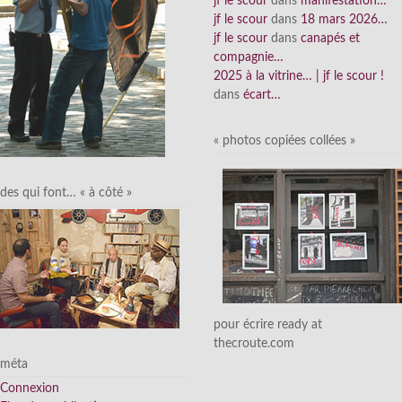
jf le scour
dans
manifestation…
jf le scour
dans
18 mars 2026…
jf le scour
dans
canapés et
compagnie…
2025 à la vitrine… | jf le scour !
dans
écart…
« photos copiées collées »
des qui font… « à côté »
pour écrire ready at
thecroute.com
méta
Connexion