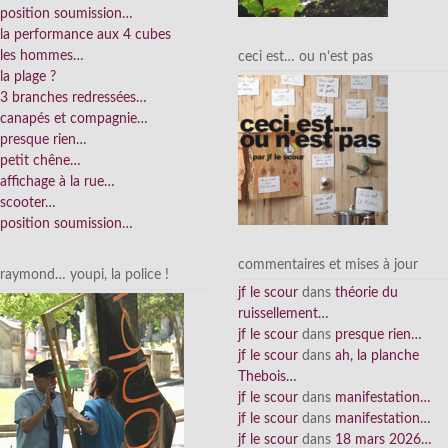
position soumission…
la performance aux 4 cubes
les hommes…
ceci est… ou n’est pas
la plage ?
3 branches redressées…
canapés et compagnie…
presque rien…
petit chêne…
affichage à la rue…
scooter…
position soumission…
commentaires et mises à jour
raymond… youpi, la police !
jf le scour
dans
théorie du
ruissellement…
jf le scour
dans
presque rien…
jf le scour
dans
ah, la planche
Thebois…
jf le scour
dans
manifestation…
jf le scour
dans
manifestation…
jf le scour
dans
18 mars 2026…