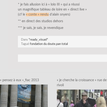
* je fais allusion ici à « lolo III » qui a réussi
un magnifique tableau de loire en « direct live »
(cf le
« conte » rendu
d’alain snyers)
** en direct des studios dehors
*** je sais, je sais, je revendique
Dans
"ready_visuel"
Tagué
fondation du doute
,
pan total
« pensez à eux »_fiac 2013
« je cherche la croissance » rue de
rivoli