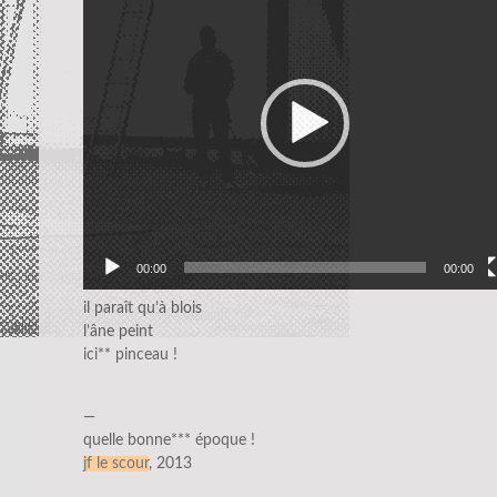
00:00
00:00
il paraît qu’à blois
l’âne peint
ici** pinceau !
—
quelle bonne*** époque !
jf le scour
, 2013