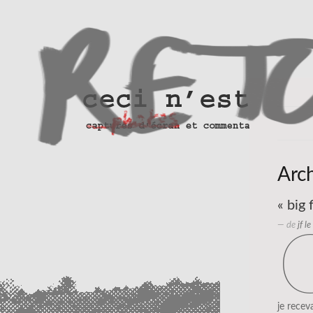
Arch
« big 
— de
jf l
je recev