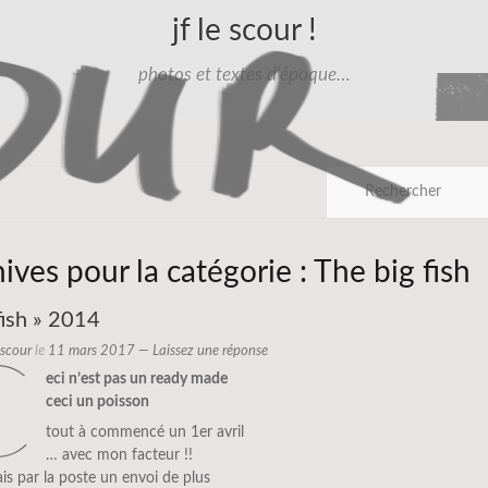
jf le scour !
photos et textes d'époque…
ives pour la catégorie :
The big fish
fish » 2014
e scour
le
11 mars 2017
—
Laissez une réponse
c
eci n’est pas un ready made
ceci un poisson
tout à commencé un 1er avril
… avec mon facteur !!
ais par la poste un envoi de plus