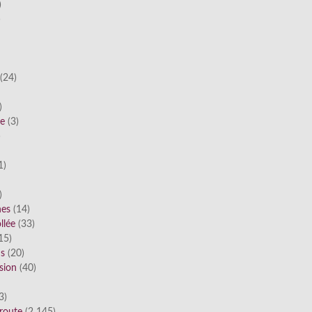
)
)
(24)
)
he
(3)
)
1)
)
nes
(14)
llée
(33)
15)
ds
(20)
sion
(40)
3)