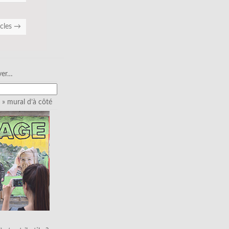
icles
→
ver…
» mural d’à côté