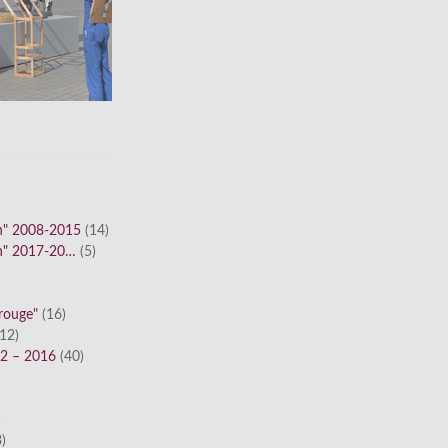
n" 2008-2015
(14)
n" 2017-20…
(5)
 rouge"
(16)
12)
12 – 2016
(40)
)
)