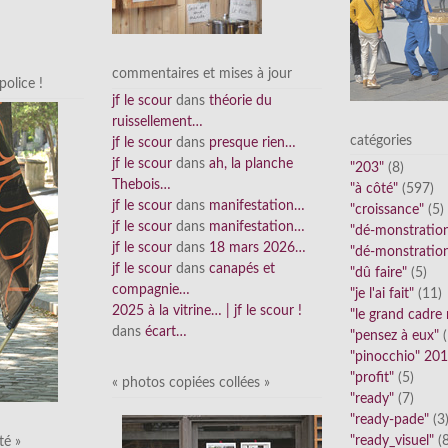
commentaires et mises à jour
olice !
jf le scour
dans
théorie du
ruissellement…
catégories
jf le scour
dans
presque rien…
jf le scour
dans
ah, la planche
"203"
(8)
Thebois…
"à côté"
(597)
jf le scour
dans
manifestation…
"croissance"
(5)
jf le scour
dans
manifestation…
"dé-monstratio
jf le scour
dans
18 mars 2026…
"dé-monstratio
jf le scour
dans
canapés et
"dû faire"
(5)
compagnie…
"je l'ai fait"
(11)
2025 à la vitrine… | jf le scour !
"le grand cadre
dans
écart…
"pensez à eux"
(
"pinocchio" 20
"profit"
(5)
« photos copiées collées »
"ready"
(7)
"ready-pade"
(3
"ready_visuel"
(8
té »