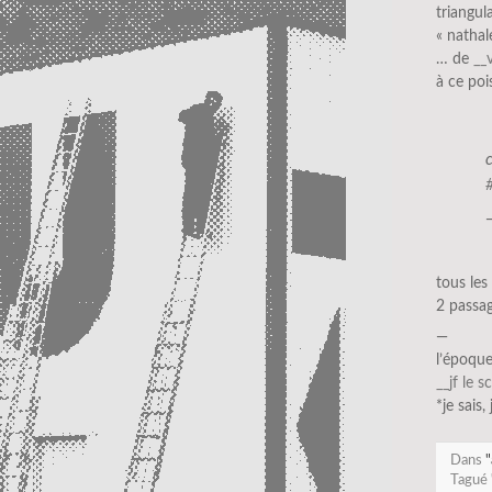
triangul
« nathal
… de
__
à ce po
tous le
2 passag
—
l’époque
__jf le s
*je sais,
Dans
"
Tagué