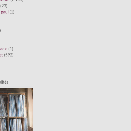
route
(2 145)
(23)
 paul
(1)
)
tacle
(1)
et
(592)
lités