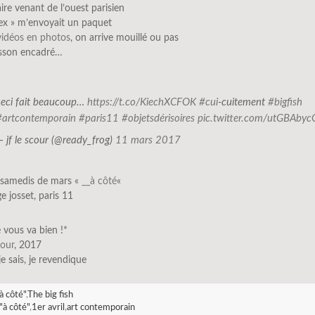
aire venant de l’ouest parisien
ex » m’envoyait un paquet
vidéos en photos
, on arrive mouillé ou pas
isson encadré…
ceci fait beaucoup…
https://t.co/KiechXCFOK
#cui
-cuitement
#bigfish
#artcontemporain
#paris11
#objetsdérisoires
pic.twitter.com/utGBAby
— jf le scour (@ready_frog)
11 mars 2017
s samedis de mars «
__à côté
«
e josset, paris 11
 vous va bien !*
cour
, 2017
 je sais, je revendique
à côté"
,
The big fish
"à côté"
,
1er avril
,
art contemporain