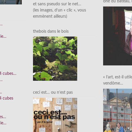
ohé du bateau, l’
et sans pseudo sur le net…
(les images, d’un « clic », vous
emmènent ailleurs)
e…
thebois dans le bois
nie…
 4 cubes…
« l’art, est-il uti
e…
vendôme…
n…
ceci est… ou n’est pas
4 cubes
ées…
nie…