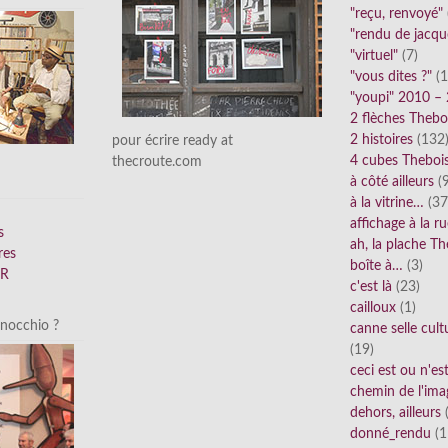
"reçu, renvoyé"
"rendu de jacqu
"virtuel"
(7)
"vous dites ?"
(1
"youpi" 2010 –
2 flèches Thebo
2 histoires
(132
pour écrire ready at
4 cubes Theboi
thecroute.com
à côté ailleurs
(9
à la vitrine…
(37
affichage à la r
s
ah, la plache Th
res
boîte à…
(3)
FR
c'est là
(23)
cailloux
(1)
inocchio ?
canne selle cult
(19)
ceci est ou n'e
chemin de l'ima
dehors, ailleurs
(
donné_rendu
(1