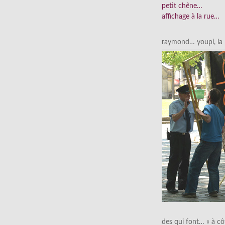
petit chêne…
affichage à la rue…
raymond… youpi, la p
des qui font… « à cô