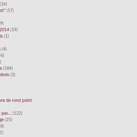
(36)
ot"
(57)
9)
 2014
(19)
is
(1)
)
s
(4)
6)
)
ue
(184)
ebois
(2)
ure de rond point
st pas…
(122)
ge
(25)
8)
1)