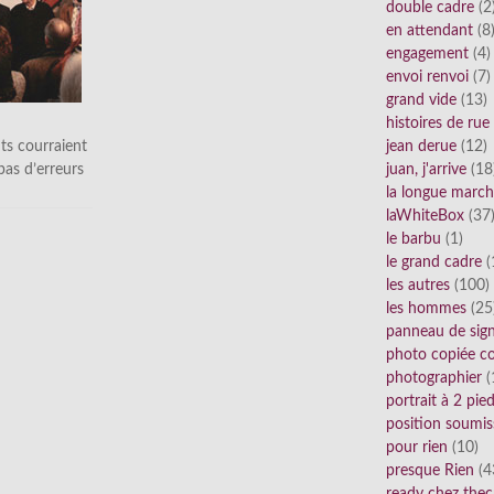
double cadre
(2
en attendant
(8
engagement
(4)
envoi renvoi
(7)
grand vide
(13)
histoires de rue
ts courraient
jean derue
(12)
 pas d’erreurs
juan, j'arrive
(18
la longue marc
laWhiteBox
(37
le barbu
(1)
le grand cadre
(
les autres
(100)
les hommes
(25
panneau de sig
photo copiée co
photographier
(
portrait à 2 pie
position soumis
pour rien
(10)
presque Rien
(4