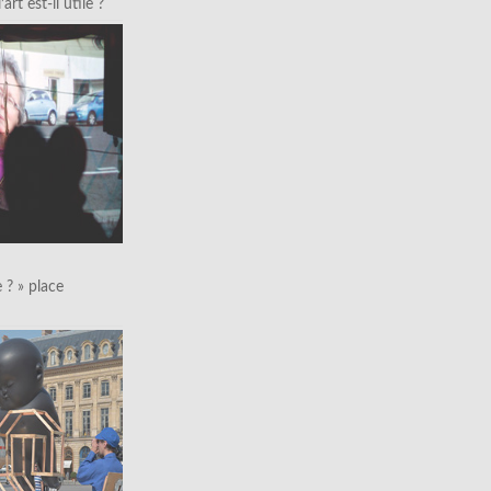
art est-il utile ?
le ? » place