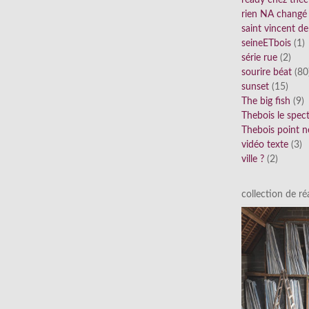
ready chez thec
rien NA changé
saint vincent de
seineETbois
(1)
série rue
(2)
sourire béat
(80
sunset
(15)
The big fish
(9)
Thebois le spec
Thebois point n
vidéo texte
(3)
ville ?
(2)
collection de réa