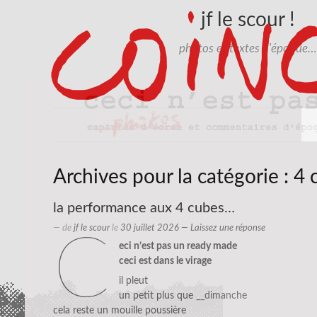
jf le scour !
photos et textes d'époque…
Archives pour la catégorie :
4 
la performance aux 4 cubes…
— de
jf le scour
le
30 juillet 2026
—
Laissez une réponse
c
eci n’est pas un ready made
ceci est dans le virage
il pleut
un petit plus que
__dimanche
cela reste un mouille poussière