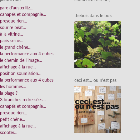
gare d’austerlitz…
canapés et compagnie…
thebois dans le bois
presque rien…
sourire béat…
à la vitrine…
paris seine…
le grand chêne…
la performance aux 4 cubes…
le chemin de l’image…
affichage à la rue…
position soumission…
la performance aux 4 cubes
ceci est… ou n’est pas
les hommes…
la plage ?
3 branches redressées…
canapés et compagnie…
presque rien…
petit chêne…
affichage à la rue…
scooter…