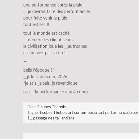
une performance après la pluie
… je devrais faire des performances
pour faite venir la pluie
tout est sec !!!
tout le monde est caché
… derrière les climatiseurs
la civilisation joue les
__autruches
elle ne voit pas sa fin !!
—
belle l’époque ?*
__jf-le-scour.com
, 2026
*je sais, je sais, je revendique
ps :
__la performance aux 4 cubes
Dans
4 cubes Thebois
Tagué
4 cubes Thebois
,
art contemporain
,
art performance
,
la pe
11
,
passage des taillandiers