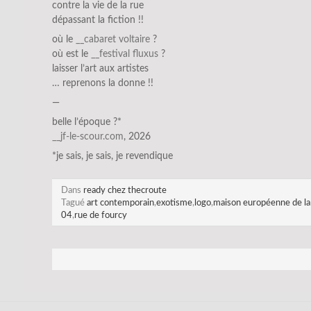
contre la vie de la rue
dépassant la fiction !!
où le
__cabaret voltaire
?
où est le
__festival fluxus
?
laisser l’art aux artistes
… reprenons la donne !!
—
belle l’époque ?*
__jf-le-scour.com
, 2026
*je sais, je sais, je revendique
Dans
ready chez thecroute
Tagué
art contemporain
,
exotisme
,
logo
,
maison européenne de la
04
,
rue de fourcy