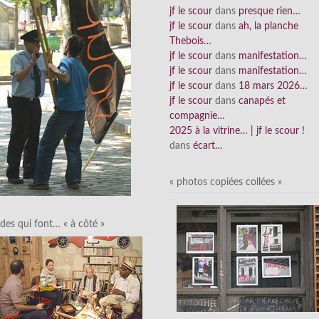
jf le scour
dans
presque rien…
jf le scour
dans
ah, la planche
Thebois…
jf le scour
dans
manifestation…
jf le scour
dans
manifestation…
jf le scour
dans
18 mars 2026…
jf le scour
dans
canapés et
compagnie…
2025 à la vitrine… | jf le scour !
dans
écart…
« photos copiées collées »
des qui font… « à côté »