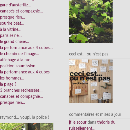
gare d’austerlitz…
canapés et compagnie…
presque rien…
sourire béat…
à la vitrine…
paris seine…
le grand chêne…
la performance aux 4 cubes…
le chemin de l’image…
ceci est… ou n’est pas
affichage à la rue…
position soumission…
la performance aux 4 cubes
les hommes…
la plage ?
3 branches redressées…
canapés et compagnie…
presque rien…
commentaires et mises à jour
raymond… youpi, la police !
jf le scour
dans
théorie du
ruissellement…