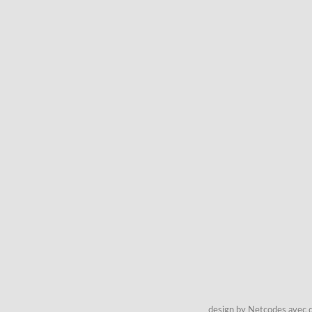
design by Netcodes avec q