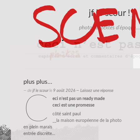
jf le scour !
photos et textes d'époque…
plus plus…
— de
jf le scour
le
9 août 2026
—
Laissez une réponse
c
eci n’est pas un ready made
ceci est une promesse
côté saint paul
__la maison européenne de la photo
en plein marais
entrée discrète…