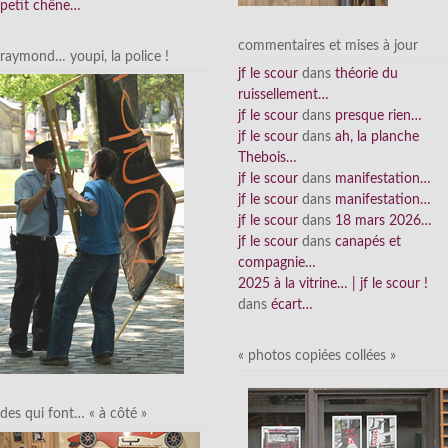
petit chêne…
commentaires et mises à jour
raymond… youpi, la police !
jf le scour
dans
théorie du
ruissellement…
jf le scour
dans
presque rien…
jf le scour
dans
ah, la planche
Thebois…
jf le scour
dans
manifestation…
jf le scour
dans
manifestation…
jf le scour
dans
18 mars 2026…
jf le scour
dans
canapés et
compagnie…
2025 à la vitrine… | jf le scour !
dans
écart…
« photos copiées collées »
des qui font… « à côté »