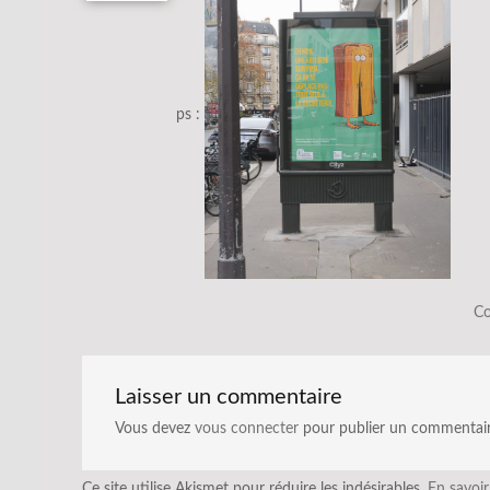
ps :
Co
Laisser un commentaire
Vous devez
vous connecter
pour publier un commentair
Ce site utilise Akismet pour réduire les indésirables.
En savoir