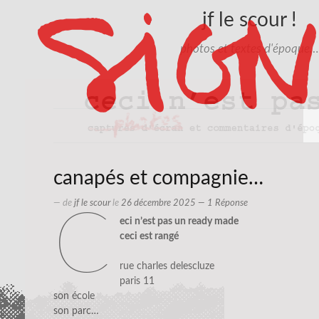
jf le scour !
photos et textes d'époque…
canapés et compagnie…
— de
jf le scour
le
26 décembre 2025
— 1 Réponse
c
eci n’est pas un ready made
ceci est rangé
rue charles delescluze
paris 11
son école
son parc…