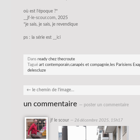
où est l’époque ?*
__jf-le-
sco
ur.com
, 2025
*je sais, je sais, je revendique
ps : la série est
__ici
Dans
ready chez thecroute
Tagué
art contemporain
,
canapés et compagnie
,
les Parisiens Ex
delescluze
←
le chemin de l’image…
un commentaire
— poster un commentaire
jf le scour
—
26 décembre 2025, 15h17