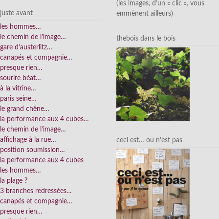
(les images, d’un « clic », vous
juste avant
emmènent ailleurs)
les hommes…
le chemin de l’image…
thebois dans le bois
gare d’austerlitz…
canapés et compagnie…
presque rien…
sourire béat…
à la vitrine…
paris seine…
le grand chêne…
la performance aux 4 cubes…
le chemin de l’image…
affichage à la rue…
ceci est… ou n’est pas
position soumission…
la performance aux 4 cubes
les hommes…
la plage ?
3 branches redressées…
canapés et compagnie…
presque rien…