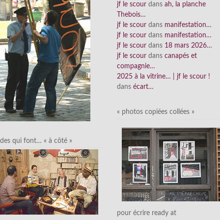
jf le scour
dans
ah, la planche
Thebois…
jf le scour
dans
manifestation…
jf le scour
dans
manifestation…
jf le scour
dans
18 mars 2026…
jf le scour
dans
canapés et
compagnie…
2025 à la vitrine… | jf le scour !
dans
écart…
« photos copiées collées »
des qui font… « à côté »
pour écrire ready at