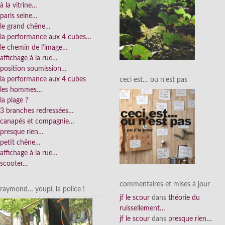
à la vitrine…
paris seine…
le grand chêne…
la performance aux 4 cubes…
le chemin de l’image…
affichage à la rue…
position soumission…
la performance aux 4 cubes
ceci est… ou n’est pas
les hommes…
la plage ?
3 branches redressées…
canapés et compagnie…
presque rien…
petit chêne…
affichage à la rue…
scooter…
commentaires et mises à jour
raymond… youpi, la police !
jf le scour
dans
théorie du
ruissellement…
jf le scour
dans
presque rien…