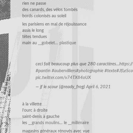
rien ne passe
des canards, des vélos tombés
bords colonisés au soleil
les parisiens en mal de réjouissance
assis le long
têtes tendues
main au
__gobelet… plastique
ceci fait beaucoup plus que 280 caractères…
https:
#pantin
#aubervilliers
#photographie
#texte
#JfLeSco
pic.twitter.com/v74TX84oUX
— jf le scour (@ready_frog)
April 6, 2021
à la villette
l’ourc à droite
saint-denis à gauche
les
__grands moulins
… le
__millénaire
magasins généraux rénovés avec vue