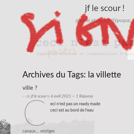
jf le scour !
photos et textes d'époque…
Archives du Tags:
la villette
ville ?
— de
jf le scour
le
6 avril 2021
— 1 Réponse
c
eci n’est pas un ready made
ceci est au bord de l’eau
canaux… vestiges