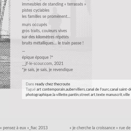
immeubles de standing « terrassés »
pistes cyclables
les familles se promènent…
murs occupés
gros traits, couleurs vives
sur des kilomètres répétés
bruits métalliques… le train passe !
—
épique époque ?*
__jf-le-scour.com
, 2021
*je sais, je sais, je revendique
Dans
ready chez thecroute
Tagué
art contemporain
,
auberviliers
,
canal de l'ourc
,
canal saint-d
photographique
,
la villette
,
pantin
,
street art
,
texte manuscrit
,
ville
« pensez à eux »_fiac 2013
« je cherche la croissance » rue de