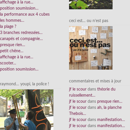
affichage à la rue…
position soumission…
la performance aux 4 cubes
les hommes…
ceci est… ou n’est pas
la plage ?
3 branches redressées…
canapés et compagnie…
presque rien…
petit chêne…
affichage à la rue…
scooter…
position soumission…
commentaires et mises à jour
raymond… youpi, la police !
jf le scour
dans
théorie du
ruissellement…
jf le scour
dans
presque rien…
jf le scour
dans
ah, la planche
Thebois…
jf le scour
dans
manifestation…
jf le scour
dans
manifestation…