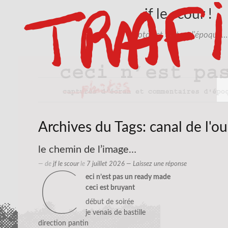
jf le scour !
photos et textes d'époque…
Archives du Tags:
canal de l'ou
le chemin de l’image…
— de
jf le scour
le
7 juillet 2026
—
Laissez une réponse
c
eci n’est pas un ready made
ceci est bruyant
début de soirée
je venais de bastille
direction pantin