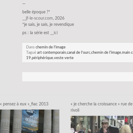
—
belle époque ?*
__jf-le-sco
ur.com
, 2026
*je sais, je sais, je revendique
ps : la série est
__ici
Dans
chemin de l'image
Tagué
art contemporain
,
canal de l'ourc
,
chemin de l'image
,
main c
19
,
périphérique
,
veste verte
« pensez à eux »_fiac 2013
« je cherche la croissance » rue de
rivoli