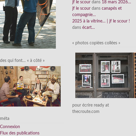
jf le scour
dans
18 mars 2026…
jf le scour
dans
canapés et
compagnie…
2025 à la vitrine… | jf le scour !
dans
écart…
« photos copiées collées »
des qui font… « à côté »
pour écrire ready at
thecroute.com
méta
Connexion
Flux des publications