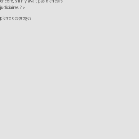
encore, s’il n’y avait pas d’erreurs
judiciaires ? »
pierre desproges