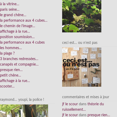
à la vitrine…
paris seine…
le grand chêne…
la performance aux 4 cubes…
le chemin de l’image…
affichage à la rue…
position soumission…
la performance aux 4 cubes
ceci est… ou n’est pas
les hommes…
la plage ?
3 branches redressées…
canapés et compagnie…
presque rien…
petit chêne…
affichage à la rue…
scooter…
commentaires et mises à jour
raymond… youpi, la police !
jf le scour
dans
théorie du
ruissellement…
jf le scour
dans
presque rien…