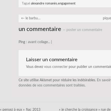
Tagué
alexandre romanès
,
engagement
←
le barbu…
piqu
un commentaire
— poster un commentaire
Ping :
avant collage... |
Laisser un commentaire
Vous devez
vous connecter
pour publier un commentair
Ce site utilise Akismet pour réduire les indésirables.
En savoir
données de vos commentaires sont traitées
.
« pensez à eux »_fiac 2013
« je cherche la croissance » rue de