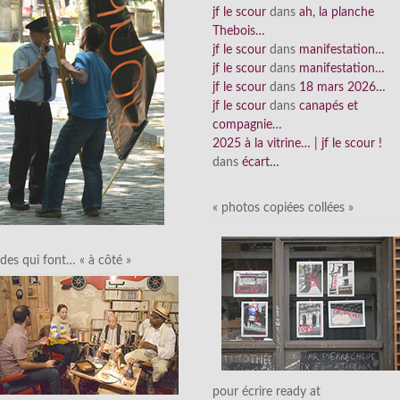
jf le scour
dans
ah, la planche
Thebois…
jf le scour
dans
manifestation…
jf le scour
dans
manifestation…
jf le scour
dans
18 mars 2026…
jf le scour
dans
canapés et
compagnie…
2025 à la vitrine… | jf le scour !
dans
écart…
« photos copiées collées »
des qui font… « à côté »
pour écrire ready at