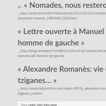
« Nomades, nous restero
ps :
__http://www.lemonde.fr/idees/article/2011/02/26/nomades
alexandre-romanes_1485448_3232.html
« Lettre ouverte à Manuel 
homme de gauche »
__http://blogs.mediapart.fr/edition/roms-et-qui-dautre/artic
manuel-valls-homme-de-gauche
« Alexandre Romanès: vie 
tziganes… »
__http://www.dailymotion.com/video/xl957p_alexandre-roman
tziganes_creation
Dans
ready chez thecroute