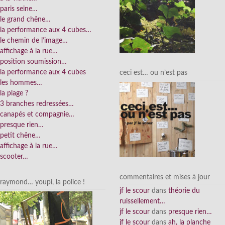
paris seine…
le grand chêne…
la performance aux 4 cubes…
le chemin de l’image…
affichage à la rue…
position soumission…
la performance aux 4 cubes
ceci est… ou n’est pas
les hommes…
la plage ?
3 branches redressées…
canapés et compagnie…
presque rien…
petit chêne…
affichage à la rue…
scooter…
commentaires et mises à jour
raymond… youpi, la police !
jf le scour
dans
théorie du
ruissellement…
jf le scour
dans
presque rien…
jf le scour
dans
ah, la planche