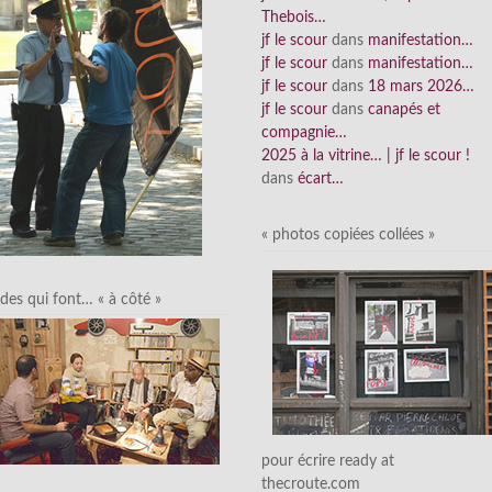
Thebois…
jf le scour
dans
manifestation…
jf le scour
dans
manifestation…
jf le scour
dans
18 mars 2026…
jf le scour
dans
canapés et
compagnie…
2025 à la vitrine… | jf le scour !
dans
écart…
« photos copiées collées »
des qui font… « à côté »
pour écrire ready at
thecroute.com