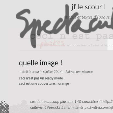
jf le scour !
photos et textes d'époque…
quelle image !
— de
jf le scour
le
6 juillet 2014
—
Laissez une réponse
ceci n’est pas un ready made
ceci est une couverture… orange
ceci fait beaucoup plus que 140 caractères !!
http:
cuitement
#inrocks
#intermittents
pic.twitter.com/kj