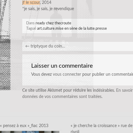
jf le scour
, 2014
*je sais, je sais, je revendique
Dans
ready chez thecroute
Tagué
art
,
culture
,
mise en sène de la lutte
,
presse
←
triptyque du coin…
Laisser un commentaire
Vous devez
vous connecter
pour publier un commentair
Ce site utilise Akismet pour réduire les indésirables.
En savoir
données de vos commentaires sont traitées
.
« pensez à eux »_fiac 2013
« je cherche la croissance » rue de
rivoli