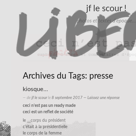
jf le scour !
photos et textes d'époque…
Archives du Tags:
presse
kiosque…
— de
jf le scour
le
8 septembre 2017
—
Laissez une réponse
ceci n’est pas un ready made
ceci est un reflet de société
le
__corps du président
c’était à la présidentielle
le corps de la femme