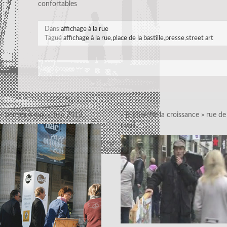
confortables
Dans
affichage à la rue
Tagué
affichage à la rue
,
place de la bastille
,
presse
,
street art
« pensez à eux »_fiac 2013
« je cherche la croissance » rue de
rivoli