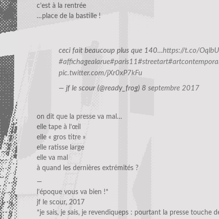
c’est à la rentrée
…place de la bastille !
ceci fait beaucoup plus que 140…
https://t.co/Oqlb
#affichagealarue
#paris11
#streetart
#artcontempora
pic.twitter.com/jXr0xP7kFu
— jf le scour (@ready_frog)
8 septembre 2017
on dit que la presse va mal…
elle tape à l’œil
elle « gros titre »
elle ratisse large
elle va mal
à quand les dernières extrémités ?
—
l’époque vous va bien !*
jf le scour, 2017
*je sais, je sais, je revendiqueps : pourtant la presse touche 