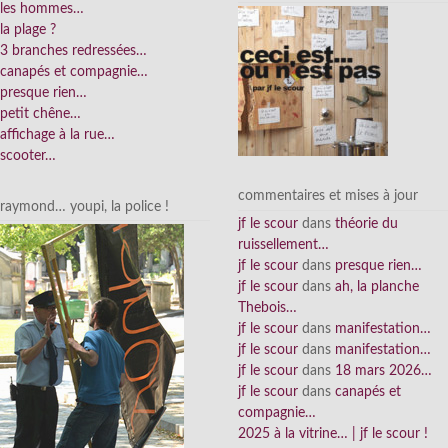
les hommes…
la plage ?
3 branches redressées…
canapés et compagnie…
presque rien…
petit chêne…
affichage à la rue…
scooter…
commentaires et mises à jour
raymond… youpi, la police !
jf le scour
dans
théorie du
ruissellement…
jf le scour
dans
presque rien…
jf le scour
dans
ah, la planche
Thebois…
jf le scour
dans
manifestation…
jf le scour
dans
manifestation…
jf le scour
dans
18 mars 2026…
jf le scour
dans
canapés et
compagnie…
2025 à la vitrine… | jf le scour !