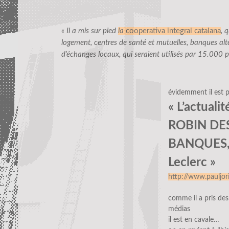
« Il a mis sur pied
la
cooperativa integral catalana
, 
logement, centres de santé et mutuelles, banques alt
d’échanges locaux, qui seraient utilisés par 15.000 
évidemment il est p
« L’actuali
ROBIN DES
BANQUES, 
Leclerc »
http://www.pauljo
comme il a pris des
médias
il est en cavale…