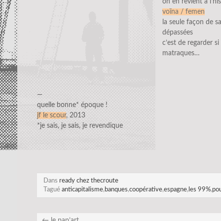
on en revient à l’his
voïna / femen
la seule façon de sa
dépassées
c’est de regarder si
matraques…
—
quelle bonne* époque !
jf le scour
, 2013
*je sais, je sais, je revendique
Dans
ready chez thecroute
Tagué
anticapitalisme
,
banques
,
coopérative
,
espagne
,
les 99%
,
po
←
le pap’art