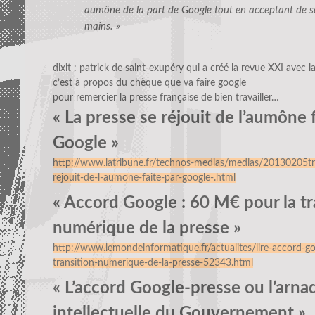
aumône de la part de Google tout en acceptant de se
mains. »
dixit : patrick de saint-exupéry qui a créé la revue XXI avec 
c’est à propos du chèque que va faire google
pour remercier la presse française de bien travailler…
« La presse se réjouit de l’aumône 
Google »
http://www.latribune.fr/technos-medias/medias/20130205tr
rejouit-de-l-aumone-faite-par-google-.html
« Accord Google : 60 M€ pour la tr
numérique de la presse »
http://www.lemondeinformatique.fr/actualites/lire-accord-g
transition-numerique-de-la-presse-52343.html
« L’accord Google-presse ou l’arna
intellectuelle du Gouvernement »