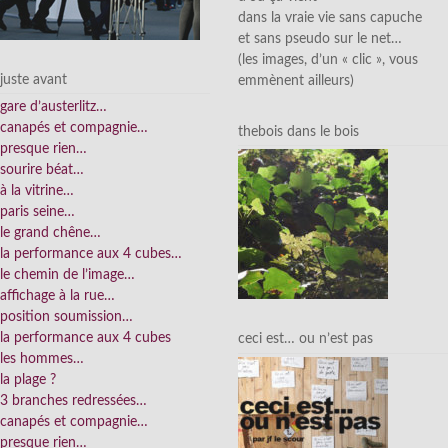
dans la vraie vie sans capuche
et sans pseudo sur le net…
(les images, d’un « clic », vous
juste avant
emmènent ailleurs)
gare d’austerlitz…
canapés et compagnie…
thebois dans le bois
presque rien…
sourire béat…
à la vitrine…
paris seine…
le grand chêne…
la performance aux 4 cubes…
le chemin de l’image…
affichage à la rue…
position soumission…
la performance aux 4 cubes
ceci est… ou n’est pas
les hommes…
la plage ?
3 branches redressées…
canapés et compagnie…
presque rien…