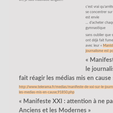
c’est vrai qu’arrêt
se concentrer sur 
est envie
… d’acheter chaq
gymnastique
sans oublier que 
ont déjà fait fume
avec leur «
Manisf
journalisme est po
« Manifest
le journal
fait réagir les médias mis en cause 
http://www.telerama.fr/medias/manifeste-de-xxi-sur-le-journa
les-medias-mis-en-cause,91850.php
« Manifeste XXI : attention à ne pa
Anciens et les Modernes »