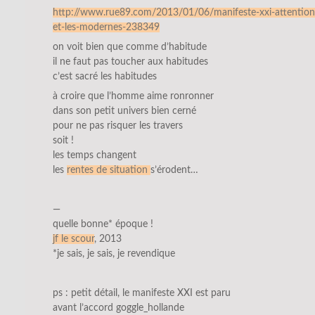
http://www.rue89.com/2013/01/06/manifeste-xxi-attention-
et-les-modernes-238349
on voit bien que comme d’habitude
il ne faut pas toucher aux habitudes
c’est sacré les habitudes
à croire que l’homme aime ronronner
dans son petit univers bien cerné
pour ne pas risquer les travers
soit !
les temps changent
les
rentes de situation
s’érodent…
—
quelle bonne* époque !
jf le scour
, 2013
*je sais, je sais, je revendique
ps : petit détail, le manifeste XXI est paru
avant l’accord goggle_hollande