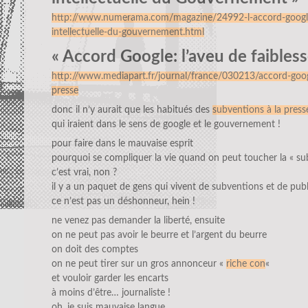
http://www.numerama.com/magazine/24992-l-accord-google
intellectuelle-du-gouvernement.html
« Accord Google: l’aveu de faibless
http://www.mediapart.fr/journal/france/030213/accord-googl
presse
donc il n’y aurait que les habitués des
subventions à la press
qui iraient dans le sens de google et le gouvernement !
pour faire dans le mauvaise esprit
pourquoi se compliquer la vie quand on peut toucher la « sub
c’est vrai, non ?
il y a un paquet de gens qui vivent de subventions et de publ
ce n’est pas un déshonneur, hein !
ne venez pas demander la liberté, ensuite
on ne peut pas avoir le beurre et l’argent du beurre
on doit des comptes
on ne peut tirer sur un gros annonceur «
riche con
«
et vouloir garder les encarts
à moins d’être… journaliste !
oh, je suis mauvaise langue…