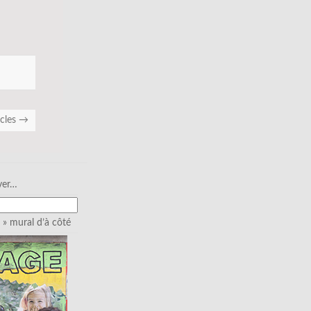
icles
→
ver…
» mural d’à côté