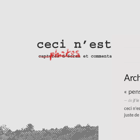
Arc
« pens
— de
jf l
ceci n’e
juste de