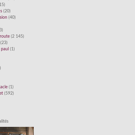
15)
ds
(20)
sion
(40)
3)
route
(2 145)
(23)
 paul
(1)
)
tacle
(1)
et
(592)
lités