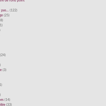
ure de rond point
st pas…
(122)
ge
(25)
8)
1)
)
)
(24)
)
he
(3)
)
1)
)
nes
(14)
llée
(33)