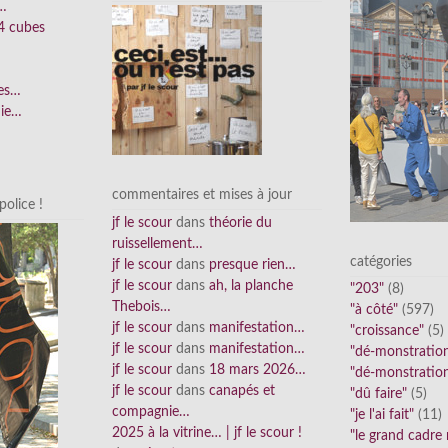
n…
4 cubes
ées…
nie…
commentaires et mises à jour
olice !
jf le scour
dans
théorie du
ruissellement…
catégories
jf le scour
dans
presque rien…
jf le scour
dans
ah, la planche
"203"
(8)
Thebois…
"à côté"
(597)
jf le scour
dans
manifestation…
"croissance"
(5)
jf le scour
dans
manifestation…
"dé-monstratio
jf le scour
dans
18 mars 2026…
"dé-monstratio
jf le scour
dans
canapés et
"dû faire"
(5)
compagnie…
"je l'ai fait"
(11)
2025 à la vitrine… | jf le scour !
"le grand cadre