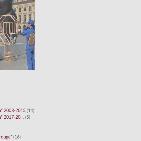
n" 2008-2015
(14)
n" 2017-20…
(5)
 rouge"
(16)