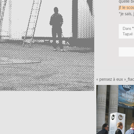
quelle 
jf le sco
*je sais,
Dans
"
Tagué
« pensez à eux »_fia