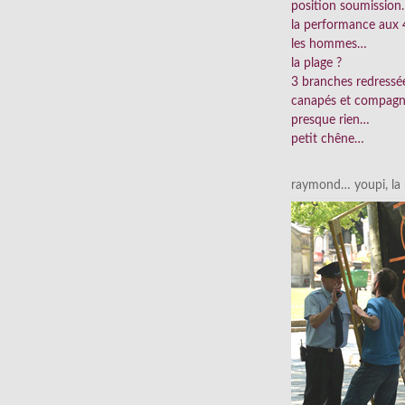
position soumissio
la performance aux 
les hommes…
la plage ?
3 branches redress
canapés et compag
presque rien…
petit chêne…
raymond… youpi, la p