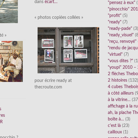
dans
écart…
"pensez à eux"
(
"pinocchio" 20
"profit"
(5)
« photos copiées collées »
"ready"
(7)
"ready-pade"
(3
"ready_visuel"
(8
té »
"reçu, renvoyé"
"rendu de jacqu
"virtuel"
(7)
"vous dites ?"
(1
"youpi" 2010 –
2 flèches Thebo
2 histoires
(132
pour écrire ready at
4 cubes Theboi
thecroute.com
à côté ailleurs
(9
à la vitrine…
(37
affichage à la r
s
ah, la plache Th
res
boîte à…
(3)
FR
c'est là
(23)
cailloux
(1)
inocchio ?