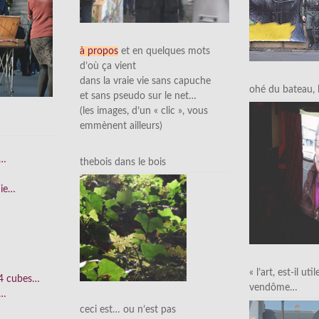
à propos
et en quelques mots
d’où ça vient
dans la vraie vie sans capuche
ohé du bateau, l’
et sans pseudo sur le net…
(les images, d’un « clic », vous
emmènent ailleurs)
e…
thebois dans le bois
nie…
« l’art, est-il uti
 4 cubes…
vendôme…
e…
ceci est… ou n’est pas