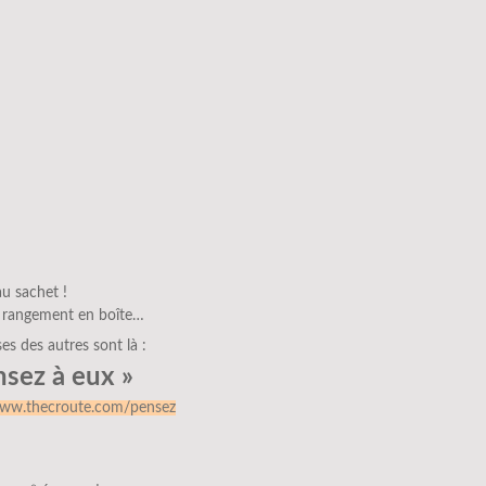
au sachet !
 rangement en boîte…
ses des autres sont là :
nsez à eux »
www.thecroute.com/pensez