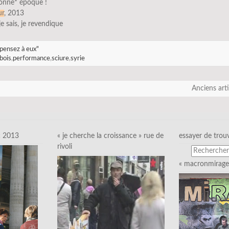
bonne* époque !
ur
, 2013
 je sais, je revendique
pensez à eux"
bois
,
performance
,
sciure
,
syrie
Anciens art
c 2013
« je cherche la croissance » rue de
essayer de trou
rivoli
« macronmirage 