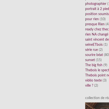
photographier
(
portrait à 2 pie
position soumis
pour rien
(10)
presque Rien
(4
ready chez thec
rien NA changé
saint vincent de
seineETbois
(1)
série rue
(2)
sourire béat
(80
sunset
(15)
The big fish
(9)
Thebois le spec
Thebois point n
vidéo texte
(3)
ville ?
(2)
collection de réa