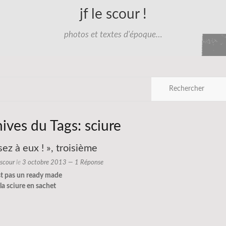
jf le scour !
photos et textes d'époque…
hives du Tags:
sciure
ez à eux ! », troisième
e scour
le
3 octobre 2013
— 1 Réponse
st pas un ready made
 la sciure en sachet