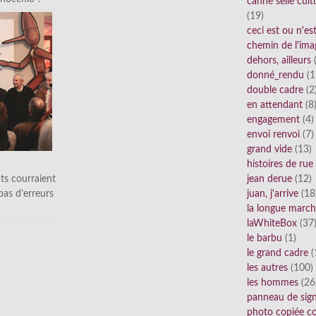
canne selle cult
(19)
ceci est ou n'e
chemin de l'ima
dehors, ailleurs
(
donné_rendu
(1
double cadre
(2
en attendant
(8
engagement
(4)
envoi renvoi
(7)
grand vide
(13)
histoires de rue
ts courraient
jean derue
(12)
 pas d’erreurs
juan, j'arrive
(18
la longue marc
laWhiteBox
(37
le barbu
(1)
le grand cadre
(
les autres
(100)
les hommes
(26
panneau de sig
photo copiée co