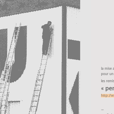
la mise 
pour un
les remi
« pe
http://
—