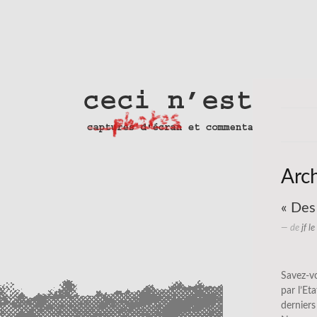
Arc
« Des
— de
jf l
Savez-vo
par l’Et
derniers