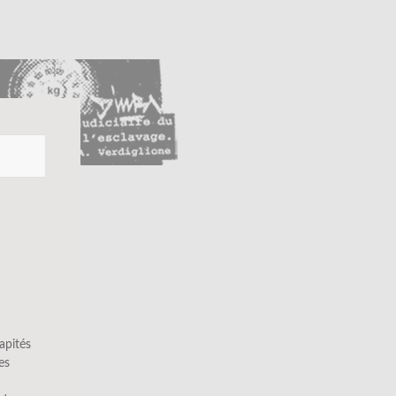
apités
es