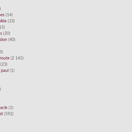
)
nes
(14)
llée
(33)
15)
ds
(20)
sion
(40)
3)
route
(2 145)
(23)
 paul
(1)
)
tacle
(1)
et
(592)