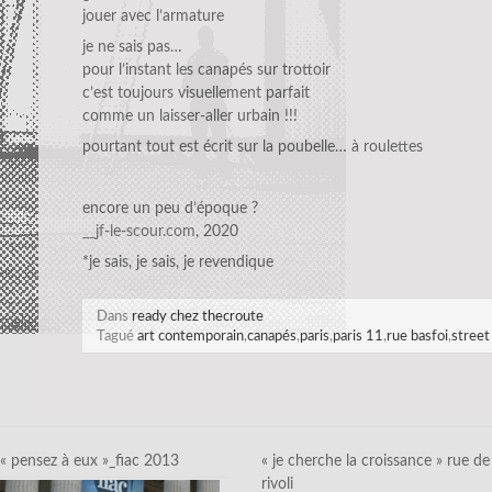
jouer avec l’armature
je ne sais pas…
pour l’instant les canapés sur trottoir
c’est toujours visuellement parfait
comme un laisser-aller urbain !!!
pourtant tout est écrit sur la poubelle… à roulettes
encore un peu d’époque ?
__jf-le-scour.com
, 2020
*je sais, je sais, je revendique
Dans
ready chez thecroute
Tagué
art contemporain
,
canapés
,
paris
,
paris 11
,
rue basfoi
,
street
« pensez à eux »_fiac 2013
« je cherche la croissance » rue de
rivoli