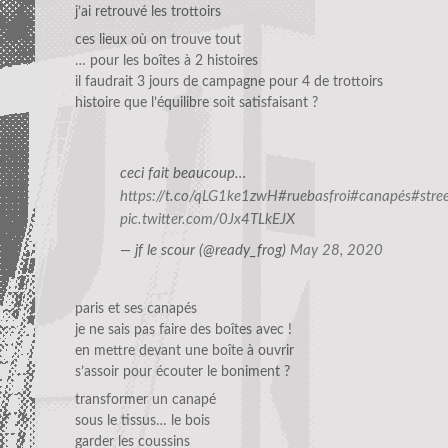
j’ai retrouvé les trottoirs
ces lieux où on trouve tout
… pour les boîtes à 2 histoires
il faudrait 3 jours de campagne pour 4 de trottoirs
histoire que l’équilibre soit satisfaisant ?
ceci fait beaucoup…
https://t.co/qLG1ke1zwH
#ruebasfroi
#canapés
#stre
pic.twitter.com/0Jx4TLkEJX
— jf le scour (@ready_frog)
May 28, 2020
paris et ses canapés
je ne sais pas faire des boîtes avec !
en mettre devant une boîte à ouvrir
s’assoir pour écouter le boniment ?
transformer un canapé
sous le tissus… le bois
garder les coussins