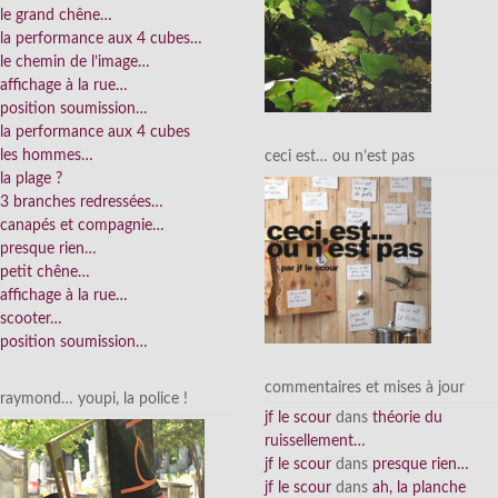
le grand chêne…
la performance aux 4 cubes…
le chemin de l’image…
affichage à la rue…
position soumission…
la performance aux 4 cubes
les hommes…
ceci est… ou n’est pas
la plage ?
3 branches redressées…
canapés et compagnie…
presque rien…
petit chêne…
affichage à la rue…
scooter…
position soumission…
commentaires et mises à jour
raymond… youpi, la police !
jf le scour
dans
théorie du
ruissellement…
jf le scour
dans
presque rien…
jf le scour
dans
ah, la planche