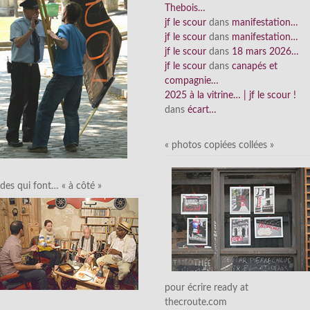
Thebois…
jf le scour
dans
manifestation…
jf le scour
dans
manifestation…
jf le scour
dans
18 mars 2026…
jf le scour
dans
canapés et
compagnie…
2025 à la vitrine… | jf le scour !
dans
écart…
« photos copiées collées »
des qui font… « à côté »
pour écrire ready at
thecroute.com