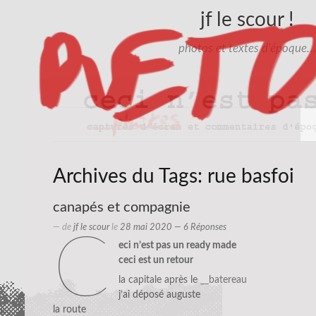
jf le scour !
photos et textes d'époque…
Archives du Tags:
rue basfoi
canapés et compagnie
— de
jf le scour
le
28 mai 2020
— 6 Réponses
c
eci n’est pas un ready made
ceci est un retour
la capitale après le
__batereau
j’ai déposé auguste
la route