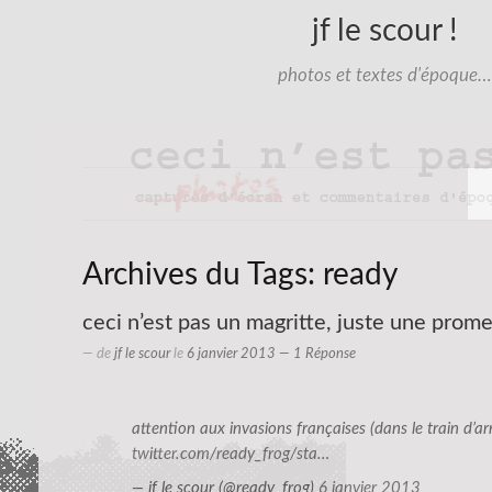
jf le scour !
photos et textes d'époque…
Archives du Tags:
ready
ceci n’est pas un magritte, juste une prom
— de
jf le scour
le
6 janvier 2013
— 1 Réponse
attention aux invasions françaises (dans le train d’ar
twitter.com/ready_frog/sta…
— jf le scour (@ready_frog)
6 janvier 2013