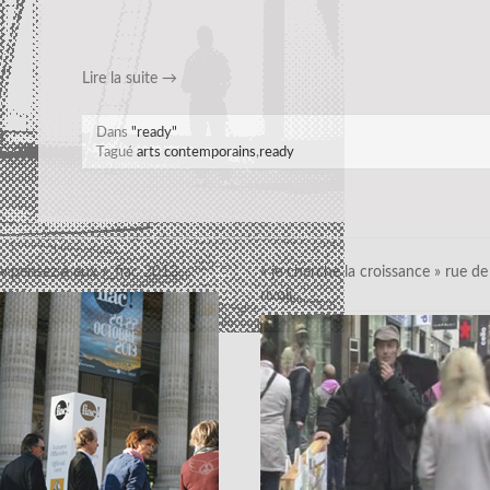
Lire la suite
→
Dans
"ready"
Tagué
arts contemporains
,
ready
« pensez à eux »_fiac 2013
« je cherche la croissance » rue de
rivoli