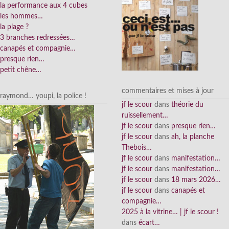
la performance aux 4 cubes
les hommes…
la plage ?
3 branches redressées…
canapés et compagnie…
presque rien…
petit chêne…
commentaires et mises à jour
raymond… youpi, la police !
jf le scour
dans
théorie du
ruissellement…
jf le scour
dans
presque rien…
jf le scour
dans
ah, la planche
Thebois…
jf le scour
dans
manifestation…
jf le scour
dans
manifestation…
jf le scour
dans
18 mars 2026…
jf le scour
dans
canapés et
compagnie…
2025 à la vitrine… | jf le scour !
dans
écart…