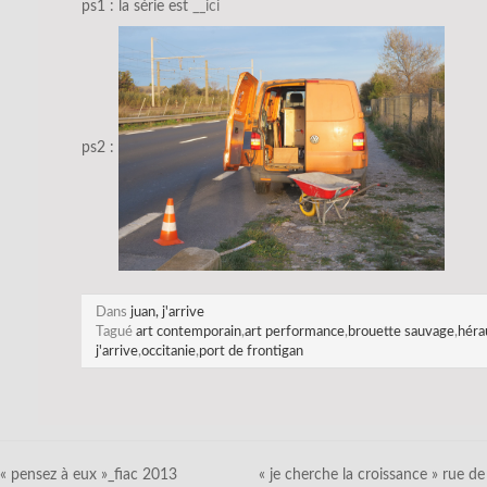
ps1 : la série est
__ici
ps2 :
Dans
juan, j'arrive
Tagué
art contemporain
,
art performance
,
brouette sauvage
,
héra
j'arrive
,
occitanie
,
port de frontigan
« pensez à eux »_fiac 2013
« je cherche la croissance » rue de