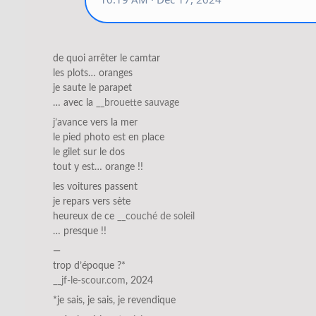
de quoi arrêter le camtar
les plots… oranges
je saute le parapet
… avec la
__brouette sauvage
j’avance vers la mer
le pied photo est en place
le gilet sur le dos
tout y est… orange !!
les voitures passent
je repars vers sète
heureux de ce
__couché de soleil
… presque !!
—
trop d’époque ?*
__jf-le-scour.com
, 2024
*je sais, je sais, je revendique