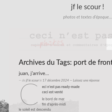
jf le scour !
photos et textes d'époque…
Archives du Tags:
port de fron
juan, j’arrive…
— de
jf le scour
le
17 décembre 2024
—
Laissez une réponse
c
eci n’est pas ready-made
ceci est venté
le bord de mer
fin d’après-midi
le soleil est descendu