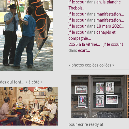
jf le scour
dans
ah, la planche
Thebois…
jf le scour
dans
manifestation…
jf le scour
dans
manifestation…
jf le scour
dans
18 mars 2026…
jf le scour
dans
canapés et
compagnie…
2025 à la vitrine… | jf le scour !
dans
écart…
« photos copiées collées »
des qui font… « à côté »
pour écrire ready at