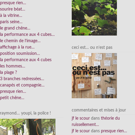
presque rien…
sourire béat…
à la vitrine…
paris seine…
le grand chêne…
la performance aux 4 cubes…
le chemin de l’image…
affichage à la rue…
ceci est… ou n’est pas
position soumission…
la performance aux 4 cubes
les hommes…
la plage ?
3 branches redressées…
canapés et compagnie…
presque rien…
petit chêne…
commentaires et mises à jour
raymond… youpi, la police !
jf le scour
dans
théorie du
ruissellement…
jf le scour
dans
presque rien…