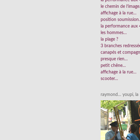
le chemin de l’imag
affichage à la rue…
position soumissio
la performance aux 
les hommes…
la plage ?
3 branches redress
canapés et compag
presque rien…
petit chêne…
affichage à la rue…
scooter…
raymond… youpi, la p