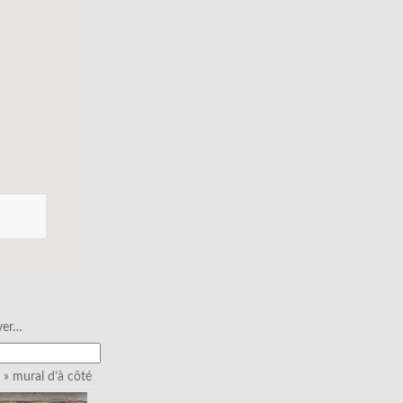
ver…
» mural d’à côté