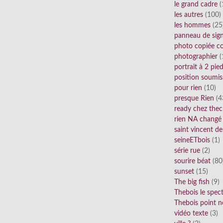
le grand cadre
(
les autres
(100)
les hommes
(25
panneau de sig
photo copiée co
photographier
(
portrait à 2 pie
position soumis
pour rien
(10)
presque Rien
(4
ready chez thec
rien NA changé
saint vincent de
seineETbois
(1)
série rue
(2)
sourire béat
(80
sunset
(15)
The big fish
(9)
Thebois le spec
Thebois point n
vidéo texte
(3)