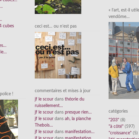
e…
« l’art, est-il uti
vendôme…
n…
4 cubes
ceci est… ou n’est pas
ées…
nie…
commentaires et mises à jour
olice !
jf le scour
dans
théorie du
ruissellement…
catégories
jf le scour
dans
presque rien…
jf le scour
dans
ah, la planche
"203"
(8)
Thebois…
"à côté"
(597)
jf le scour
dans
manifestation…
"croissance"
(5)
jf le scour
dans
manifestation…