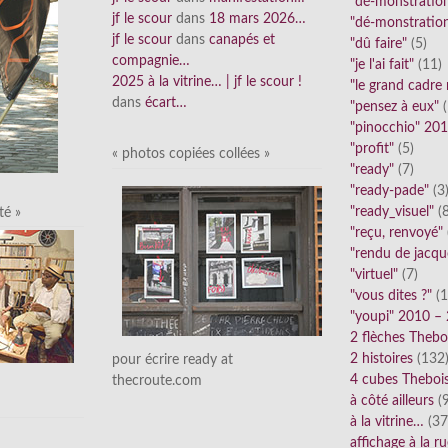
"dé-monstratio
jf le scour
dans
18 mars 2026…
"dé-monstratio
jf le scour
dans
canapés et
"dû faire"
(5)
compagnie…
"je l'ai fait"
(11)
2025 à la vitrine… | jf le scour !
"le grand cadre
dans
écart…
"pensez à eux"
(
"pinocchio" 20
"profit"
(5)
« photos copiées collées »
"ready"
(7)
"ready-pade"
(3
"ready_visuel"
(8
té »
"reçu, renvoyé"
"rendu de jacqu
"virtuel"
(7)
"vous dites ?"
(1
"youpi" 2010 –
2 flèches Thebo
2 histoires
(132
pour écrire ready at
4 cubes Theboi
thecroute.com
à côté ailleurs
(9
à la vitrine…
(37
affichage à la r