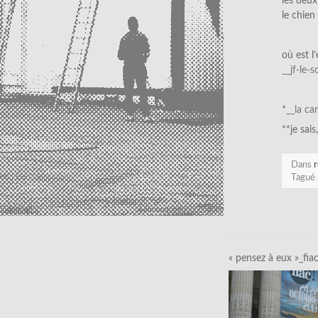
les deux
le chien
où est 
__jf-le-
*
__la ca
**je sais
Dans
r
Tagué
« pensez à eux »_fia