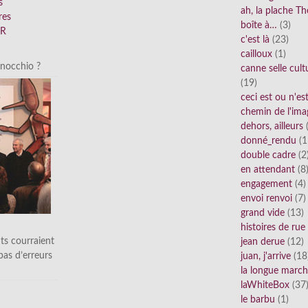
s
ah, la plache Th
res
boîte à…
(3)
FR
c'est là
(23)
cailloux
(1)
inocchio ?
canne selle cult
(19)
ceci est ou n'e
chemin de l'ima
dehors, ailleurs
(
donné_rendu
(1
double cadre
(2
en attendant
(8
engagement
(4)
envoi renvoi
(7)
grand vide
(13)
histoires de rue
ts courraient
jean derue
(12)
 pas d’erreurs
juan, j'arrive
(18
la longue marc
laWhiteBox
(37
le barbu
(1)