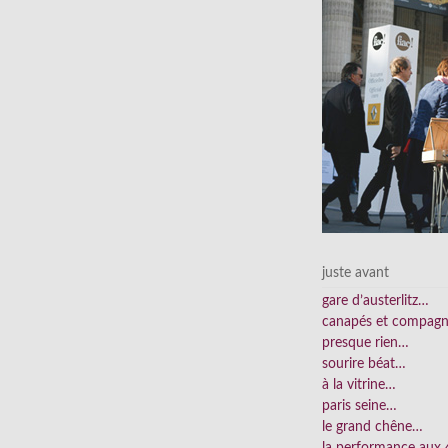
juste avant
gare d’austerlitz…
canapés et compag
presque rien…
sourire béat…
à la vitrine…
paris seine…
le grand chêne…
la performance aux