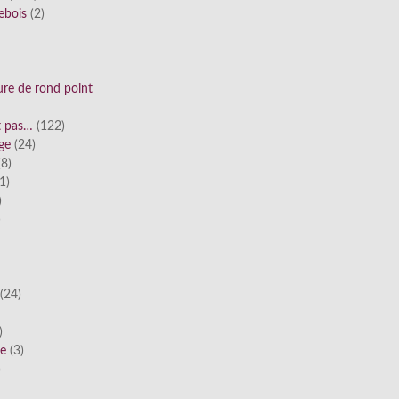
ebois
(2)
ure de rond point
st pas…
(122)
ge
(24)
8)
1)
)
)
(24)
)
he
(3)
)