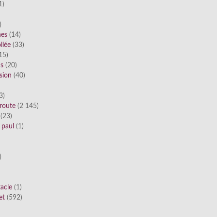
1)
)
nes
(14)
llée
(33)
15)
ds
(20)
sion
(40)
3)
route
(2 145)
(23)
 paul
(1)
)
tacle
(1)
et
(592)