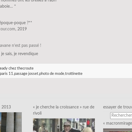
 hommes ont les oreilles à l’abri
 aboie… *
l’époque-poque ?**
scour.com
, 2019
ravane n’est pas passé !
, je sais, je revendique
eady chez thecroute
paris 11
,
passage josset
,
photo de mode
,
trottinette
c 2013
« je cherche la croissance » rue de
essayer de trou
rivoli
« macronmirage 