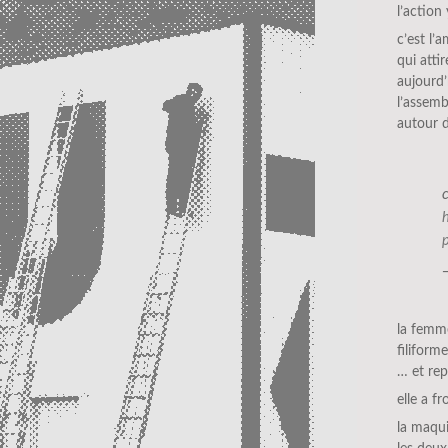
l’action
c’est l’
qui atti
aujourd’
l’assemb
autour de
la femme
filiform
… et rep
elle a f
la maqui