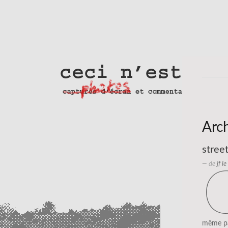
Arc
street
— de
jf l
même pa