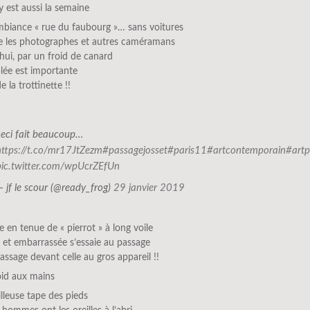
 y est aussi la semaine
ambiance « rue du faubourg »… sans voitures
re les photographes et autres caméramans
hui, par un froid de canard
lée est importante
 la trottinette !!
ceci fait beaucoup…
https://t.co/mr17JtZezm
#passagejosset
#paris11
#artcontemporain
#art
pic.twitter.com/wpUcrZEfUn
— jf le scour (@ready_frog)
29 janvier 2019
 en tenue de « pierrot » à long voile
e et embarrassée s’essaie au passage
assage devant celle au gros appareil !!
roid aux mains
lleuse tape des pieds