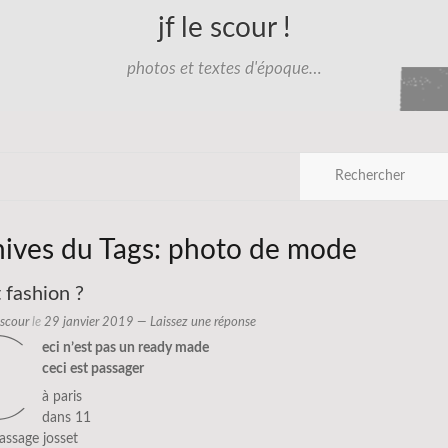
jf le scour !
photos et textes d'époque…
hives du Tags:
photo de mode
 fashion ?
e scour
le
29 janvier 2019
—
Laissez une réponse
c
eci n’est pas un ready made
ceci est passager
à paris
dans 11
ssage josset