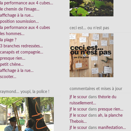
la performance aux 4 cubes…
le chemin de l’image…
affichage à la rue…
position soumission…
la performance aux 4 cubes
ceci est… ou n’est pas
les hommes…
la plage ?
3 branches redressées…
canapés et compagnie…
presque rien…
petit chêne…
affichage à la rue…
scooter…
commentaires et mises à jour
raymond… youpi, la police !
jf le scour
dans
théorie du
ruissellement…
jf le scour
dans
presque rien…
jf le scour
dans
ah, la planche
Thebois…
jf le scour
dans
manifestation…