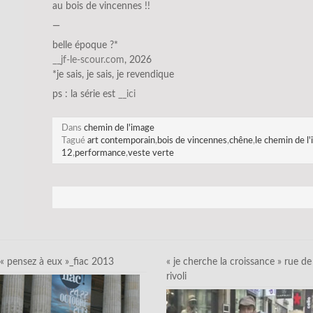
au bois de vincennes !!
—
belle époque ?*
__jf-le-scour.com
, 2026
*je sais, je sais, je revendique
ps : la série est
__ici
Dans
chemin de l'image
Tagué
art contemporain
,
bois de vincennes
,
chêne
,
le chemin de l
12
,
performance
,
veste verte
« pensez à eux »_fiac 2013
« je cherche la croissance » rue de
rivoli