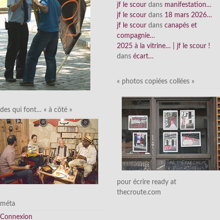
jf le scour
dans
manifestation…
jf le scour
dans
18 mars 2026…
jf le scour
dans
canapés et
compagnie…
2025 à la vitrine… | jf le scour !
dans
écart…
« photos copiées collées »
des qui font… « à côté »
pour écrire ready at
thecroute.com
méta
Connexion