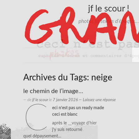
jf le scour !
photos et textes d'époque…
Archives du Tags:
neige
le chemin de l’image…
— de
jf le scour
le
7 janvier 2026
—
Laissez une réponse
c
eci n’est pas un ready made
ceci est blanc
après le
__voyage d’hier
j’y suis retourné
quel dépaysement…