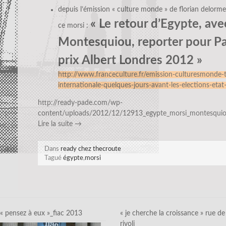
depuis l’émission « culture monde » de florian delorme 
« Le retour d’Egypte, ave
ce morsi :
Montesquiou, reporter pour Pa
prix Albert Londres 2012 »
http://www.franceculture.fr/emission-culturesmonde-t
internationale-quelques-jours-avant-les-elections-etat
http://ready-pade.com/wp-
content/uploads/2012/12/12913_egypte_morsi_montesqui
Lire la suite
→
Dans
ready chez thecroute
Tagué
égypte
,
morsi
« pensez à eux »_fiac 2013
« je cherche la croissance » rue de
rivoli