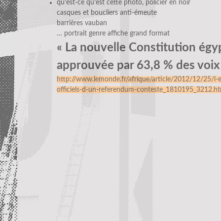
qu’est-ce qu’est cette photo, policier en noir
casques et boucliers anti-émeute
barrières vauban
… portrait genre affiche grand format
« La nouvelle Constitution égy
approuvée par 63,8 % des voix
http://www.lemonde.fr/afrique/article/2012/12/25/l-eg
officiels-d-un-referendum-conteste_1810195_3212.ht