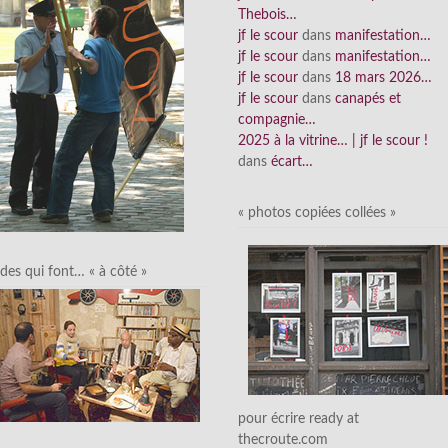
Thebois…
jf le scour
dans
manifestation…
jf le scour
dans
manifestation…
jf le scour
dans
18 mars 2026…
jf le scour
dans
canapés et
compagnie…
2025 à la vitrine… | jf le scour !
dans
écart…
« photos copiées collées »
des qui font… « à côté »
pour écrire ready at
thecroute.com