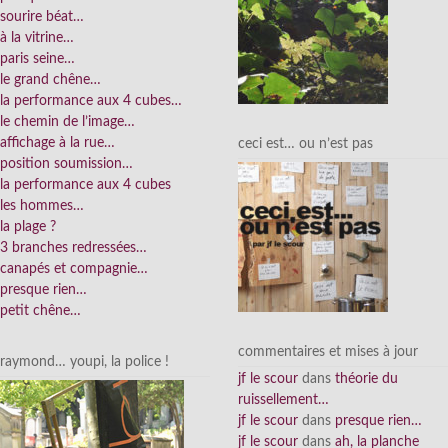
sourire béat…
à la vitrine…
paris seine…
le grand chêne…
la performance aux 4 cubes…
le chemin de l’image…
affichage à la rue…
ceci est… ou n’est pas
position soumission…
la performance aux 4 cubes
les hommes…
la plage ?
3 branches redressées…
canapés et compagnie…
presque rien…
petit chêne…
commentaires et mises à jour
raymond… youpi, la police !
jf le scour
dans
théorie du
ruissellement…
jf le scour
dans
presque rien…
jf le scour
dans
ah, la planche