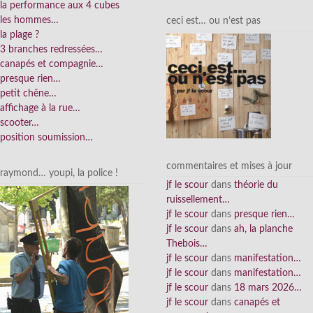
la performance aux 4 cubes
les hommes…
ceci est… ou n’est pas
la plage ?
3 branches redressées…
canapés et compagnie…
presque rien…
petit chêne…
affichage à la rue…
scooter…
position soumission…
commentaires et mises à jour
raymond… youpi, la police !
jf le scour
dans
théorie du
ruissellement…
jf le scour
dans
presque rien…
jf le scour
dans
ah, la planche
Thebois…
jf le scour
dans
manifestation…
jf le scour
dans
manifestation…
jf le scour
dans
18 mars 2026…
jf le scour
dans
canapés et