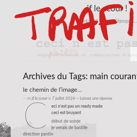
jf le scour !
photos et textes d'époque…
Archives du Tags:
main couran
le chemin de l’image…
— de
jf le scour
le
7 juillet 2026
—
Laissez une réponse
c
eci n’est pas un ready made
ceci est bruyant
début de soirée
je venais de bastille
direction pantin