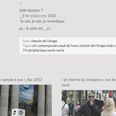
—
belle époque ?*
__jf-le-sco
ur.com
, 2026
*je sais, je sais, je revendique
ps : la série est
__ici
Dans
chemin de l'image
Tagué
art contemporain
,
canal de l'ourc
,
chemin de l'image
,
main c
19
,
périphérique
,
veste verte
« pensez à eux »_fiac 2013
« je cherche la croissance » rue de
rivoli