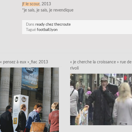
jf le scour
, 2013
*je sais, je sais, je revendique
Dans
ready chez thecroute
Tagué
football
,
lyon
« pensez à eux »_fiac 2013
« je cherche la croissance » rue de
rivoli