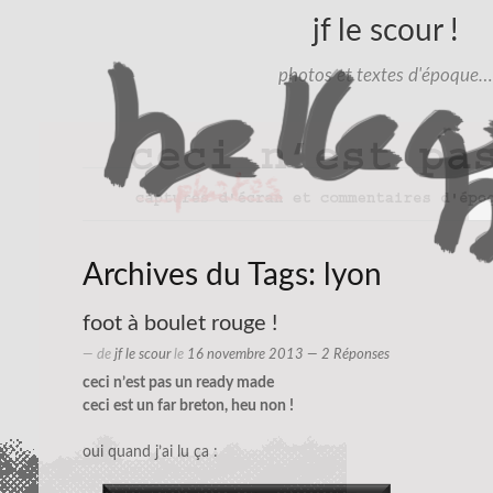
jf le scour !
photos et textes d'époque…
Archives du Tags:
lyon
foot à boulet rouge !
— de
jf le scour
le
16 novembre 2013
— 2 Réponses
ceci n’est pas un ready made
ceci est un far breton, heu non !
oui quand j’ai lu ça :