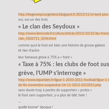
http://lesgonespourgerland.blogspot.fr/2013/11/ol-land-plus-
oui, oui un des trois
« Le clan des Seydoux »
http://www.lemonde.fr/culture/article/2013/10/25/les-frere
clan_3502711_3246.html
comme quoi le foot est bien une histoire de grosse galette
et rien d’autre
leur fameuse grève à 75% a « foiré »
« Taxe à 75% : les clubs de foot s
grève, l’UMP s’interroge »
http://www.leparisien.fr/ligue-1-2010-2011-football/ligue-1-
de-fin-novembre-suspendue-14-11-2013-3315015.php
sans doute trop à perdre de supporters « prolos »
le foot sans supporters, y-a plus de télé, hein !
—
quelle bonne* époque !