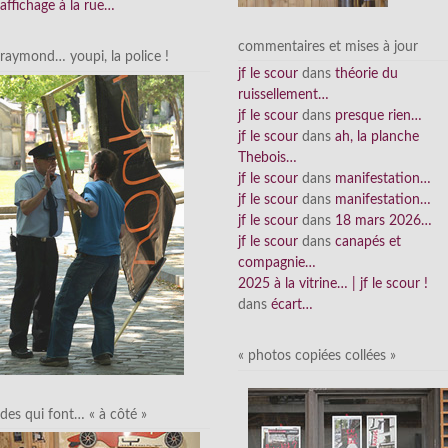
affichage à la rue…
commentaires et mises à jour
raymond… youpi, la police !
jf le scour
dans
théorie du
ruissellement…
jf le scour
dans
presque rien…
jf le scour
dans
ah, la planche
Thebois…
jf le scour
dans
manifestation…
jf le scour
dans
manifestation…
jf le scour
dans
18 mars 2026…
jf le scour
dans
canapés et
compagnie…
2025 à la vitrine… | jf le scour !
dans
écart…
« photos copiées collées »
des qui font… « à côté »