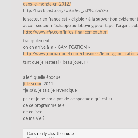
dans-le-monde-en-2012/
http://fr.wikipedia.org/wiki/Jeu_vid%C3%A9o
le secteur en france est « éligible » à la subvention évidemen
aucun secteur n’échappe au lobbying pour taper l’argent publ
http://www.afjv.com/infos_financement.htm
tranquilement
on en arrive à la « GAMIFCATION »
http://www.journaldunet.com/ebusiness/le-net/gamification
tant que je resterai « beau joueur »
—
aller* quelle époque
jf le scour
, 2011
*je sais, je sais, je revendique
ps : et je ne parle pas de ce spectacle qui est lu…
de ce programme télé
de ce livre
de ma vie ?
Dans
ready chez thecroute