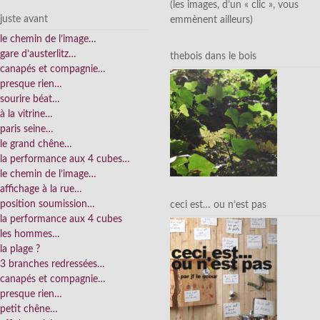
(les images, d’un « clic », vous
juste avant
emmènent ailleurs)
le chemin de l’image…
gare d’austerlitz…
thebois dans le bois
canapés et compagnie…
presque rien…
sourire béat…
à la vitrine…
paris seine…
le grand chêne…
la performance aux 4 cubes…
le chemin de l’image…
affichage à la rue…
position soumission…
ceci est… ou n’est pas
la performance aux 4 cubes
les hommes…
la plage ?
3 branches redressées…
canapés et compagnie…
presque rien…
petit chêne…