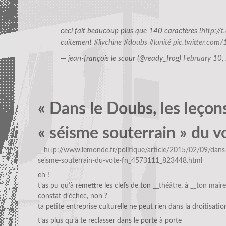
ceci fait beaucoup plus que 140 caractères !
http://
cuitement
#livchine
#doubs
#lunité
pic.twitter.co
— jean-françois le scour (@ready_frog)
February 10,
« Dans le Doubs, les leçon
« séisme souterrain » du v
__http://www.lemonde.fr/politique/article/2015/02/09/dans-
seisme-souterrain-du-vote-fn_4573111_823448.html
eh !
t’as pu qu’à remettre les clefs de ton
__théâtre
, à
__ton maire
constat d’échec, non ?
ta petite entreprise culturelle ne peut rien dans la droitisatio
t’as plus qu’à te reclasser dans le porte à porte