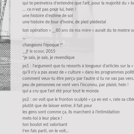
qui te permettra d’entendre que l’art, pour la majorité du « 
… ce n’est pas pour lui, hein !
une histoire d’estime de soi
une histoire de tour d’ivoire, de pied piédestal
ton opération «
__80 ans de ma mère
» aurait du te mettre su
—
changeons l’époque !*
__jf le scour
, 2015
*je sais, je sais, je revendique
ps1 : l’argument que tu ressorts à longueur d’articles sur la 
qu’il n’y a pas assez de « culture » dans les programmes polit
comment veux-tu être perçu par l’autre si tu ne vas pas ver
peu de personnes ne vont vers l’inconnu, par plaisir, hein !
qui a cru que l’art été pour tout le monde
ps2 : on voit que le fronton sculpté « ça en est », rate sa cibl
plutôt que de laisser entrer, il fait peur
les gens sont comme ça, ils marchent à l’intimidation
mets-toi à leur place !
ton boulot est valorisant
t’en fais parti, on le voit…