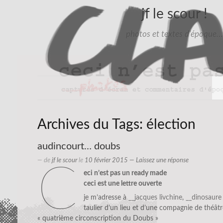
jf le scour !
photos et textes d'époque…
Archives du Tags:
élection
audincourt… doubs
— de
jf le scour
le
10 février 2015
—
Laissez une réponse
c
eci n’est pas un ready made
ceci est une lettre ouverte
je m’adresse à
__jacques livchine
,
__dinosaure
taulier d’un lieu et d’une compagnie de théâtre
« quatrième circonscription du Doubs »