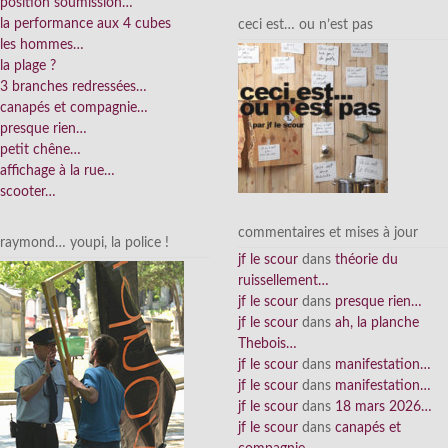
position soumission…
la performance aux 4 cubes
ceci est… ou n’est pas
les hommes…
la plage ?
3 branches redressées…
canapés et compagnie…
presque rien…
petit chêne…
affichage à la rue…
scooter…
commentaires et mises à jour
raymond… youpi, la police !
jf le scour
dans
théorie du
ruissellement…
jf le scour
dans
presque rien…
jf le scour
dans
ah, la planche
Thebois…
jf le scour
dans
manifestation…
jf le scour
dans
manifestation…
jf le scour
dans
18 mars 2026…
jf le scour
dans
canapés et