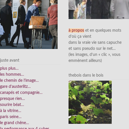
à propos
et en quelques mots
d’où ça vient
dans la vraie vie sans capuche
et sans pseudo sur le net…
(les images, d’un « clic », vous
juste avant
emmènent ailleurs)
plus plus…
les hommes…
thebois dans le bois
le chemin de l’image…
gare d’austerlitz…
canapés et compagnie…
presque rien…
sourire béat…
à la vitrine…
paris seine…
le grand chêne…
la performance aux 4 cubes…