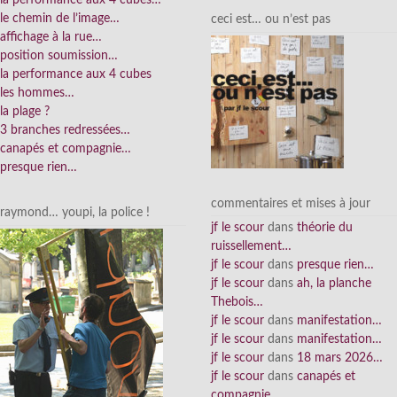
le chemin de l’image…
ceci est… ou n’est pas
affichage à la rue…
position soumission…
la performance aux 4 cubes
les hommes…
la plage ?
3 branches redressées…
canapés et compagnie…
presque rien…
commentaires et mises à jour
raymond… youpi, la police !
jf le scour
dans
théorie du
ruissellement…
jf le scour
dans
presque rien…
jf le scour
dans
ah, la planche
Thebois…
jf le scour
dans
manifestation…
jf le scour
dans
manifestation…
jf le scour
dans
18 mars 2026…
jf le scour
dans
canapés et
compagnie…