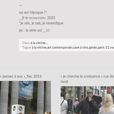
—
où est l’époque ?*
__jf-le-scour.com
, 2025
*je sais, je sais, je revendique
ps : la série est
__
ici
Dans
à la vitrine...
Tagué
à la vitrine
,
art contemporain
,
cave à vins
,
génie
,
paris 11
,
ru
« pensez à eux »_fiac 2013
« je cherche la croissance » rue de
rivoli