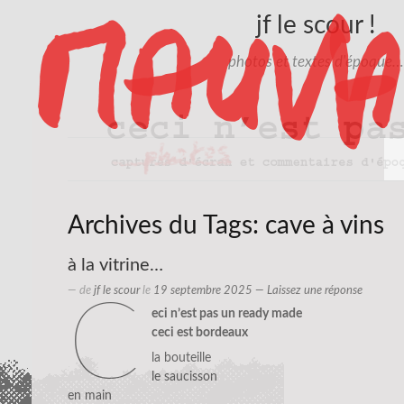
jf le scour !
photos et textes d'époque…
Archives du Tags:
cave à vins
à la vitrine…
— de
jf le scour
le
19 septembre 2025
—
Laissez une réponse
c
eci n’est pas un ready made
ceci est bordeaux
la bouteille
le saucisson
en main