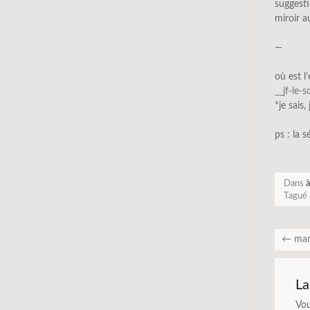
suggest
miroir a
—
où est l
__jf-le-
*je sais,
ps : la s
Dans
à
Tagué
←
man
La
Vo