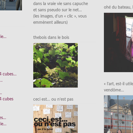
dans la vraie vie sans capuche
ohé du bateau, l’
et sans pseudo sur le net…
(les images, d’un « clic », vous
emmènent ailleurs)
nie…
thebois dans le bois
 4 cubes…
e…
« l’art, est-il uti
vendôme…
n…
4 cubes
ceci est… ou n’est pas
ées…
nie…