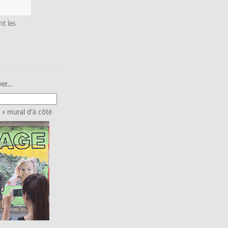
nt les
ver…
» mural d’à côté