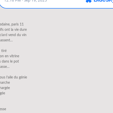
edaine, paris 11
ifs ont la vie dure
clard
vend du vin
passent…
 tiré
on en vitrine
s dans le pot
passe…
ous l’aile du génie
 marche
chargée
igée
esse