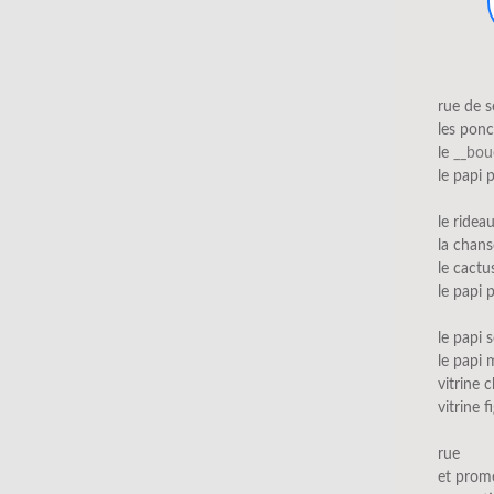
rue de s
les ponc
le
__bou
le papi 
le rideau
la chans
le cactu
le papi 
le papi s
le papi
vitrine 
vitrine f
rue
et prom