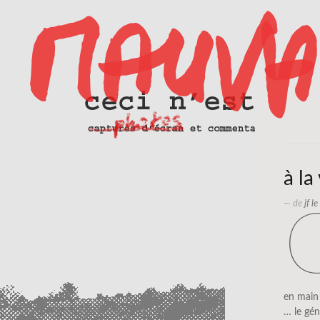
à la
— de
jf l
en main
… le gén