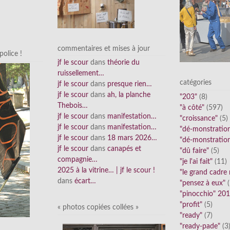
commentaires et mises à jour
olice !
jf le scour
dans
théorie du
ruissellement…
catégories
jf le scour
dans
presque rien…
jf le scour
dans
ah, la planche
"203"
(8)
Thebois…
"à côté"
(597)
jf le scour
dans
manifestation…
"croissance"
(5)
jf le scour
dans
manifestation…
"dé-monstratio
jf le scour
dans
18 mars 2026…
"dé-monstratio
jf le scour
dans
canapés et
"dû faire"
(5)
compagnie…
"je l'ai fait"
(11)
2025 à la vitrine… | jf le scour !
"le grand cadre
dans
écart…
"pensez à eux"
(
"pinocchio" 20
"profit"
(5)
« photos copiées collées »
"ready"
(7)
"ready-pade"
(3