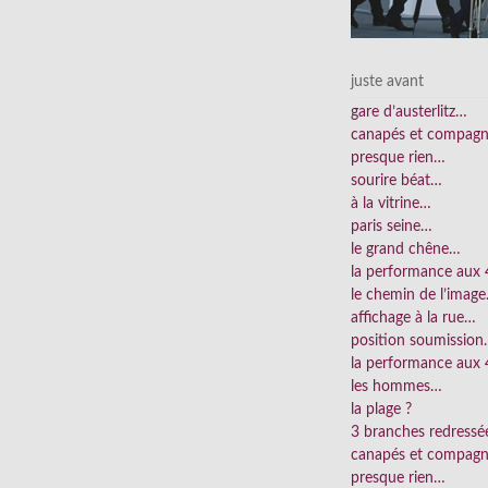
juste avant
gare d’austerlitz…
canapés et compag
presque rien…
sourire béat…
à la vitrine…
paris seine…
le grand chêne…
la performance aux
le chemin de l’imag
affichage à la rue…
position soumissio
la performance aux 
les hommes…
la plage ?
3 branches redress
canapés et compag
presque rien…