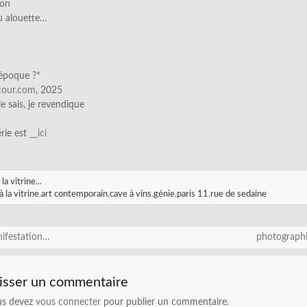
ion
u alouette…
’époque ?*
scour.com
, 2025
 je sais, je revendique
érie est
__
ici
 la vitrine...
à la vitrine
,
art contemporain
,
cave à vins
,
génie
,
paris 11
,
rue de sedaine
ifestation…
photograph
isser un commentaire
us devez
vous connecter
pour publier un commentaire.