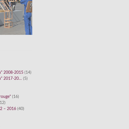
n" 2008-2015
(14)
n" 2017-20…
(5)
 rouge"
(16)
12)
12 – 2016
(40)
)