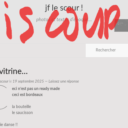
jf le scour !
photos et textes d'époque…
 vitrine…
e scour
le
19 septembre 2025
—
Laissez une réponse
c
eci n’est pas un ready made
ceci est bordeaux
la bouteille
le saucisson
ie danse !!