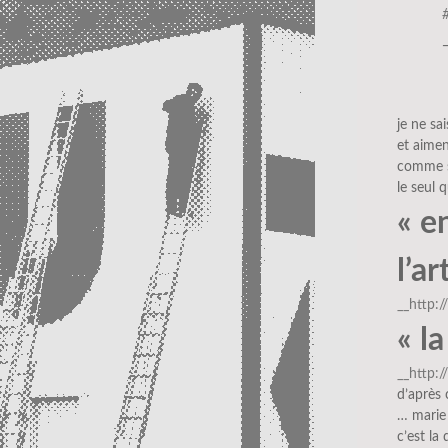
je ne sa
et aimen
comme si
le seul q
« e
l’ar
__http:
« l
__http:
d’après 
… marie 
c’est la