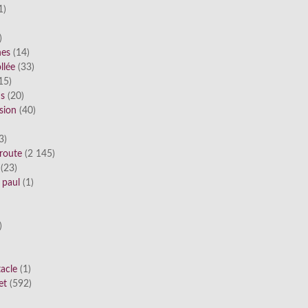
1)
)
nes
(14)
llée
(33)
15)
ds
(20)
sion
(40)
3)
route
(2 145)
(23)
 paul
(1)
)
tacle
(1)
et
(592)