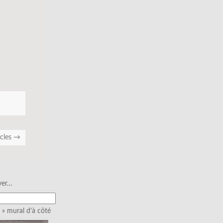
icles
→
ver…
» mural d’à côté