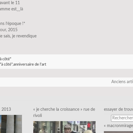
 avant le 11
ramme est
__là
ns l’époque !*
cour
, 2015
 je sais, je revendique
à côté"
"à côté"
,
anniversaire de l'art
Anciens art
c 2013
« je cherche la croissance » rue de
essayer de trou
rivoli
« macronmirage 