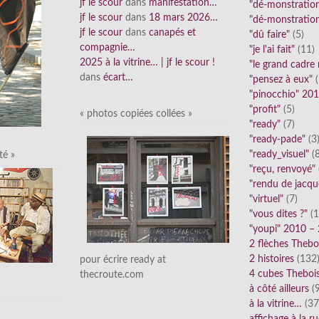
jf le scour
dans
manifestation…
"dé-monstratio
jf le scour
dans
18 mars 2026…
"dé-monstratio
jf le scour
dans
canapés et
"dû faire"
(5)
compagnie…
"je l'ai fait"
(11)
2025 à la vitrine… | jf le scour !
"le grand cadre
dans
écart…
"pensez à eux"
(
"pinocchio" 20
"profit"
(5)
« photos copiées collées »
"ready"
(7)
"ready-pade"
(3
"ready_visuel"
(8
té »
"reçu, renvoyé"
"rendu de jacqu
"virtuel"
(7)
"vous dites ?"
(1
"youpi" 2010 –
2 flèches Thebo
2 histoires
(132
pour écrire ready at
4 cubes Theboi
thecroute.com
à côté ailleurs
(9
à la vitrine…
(37