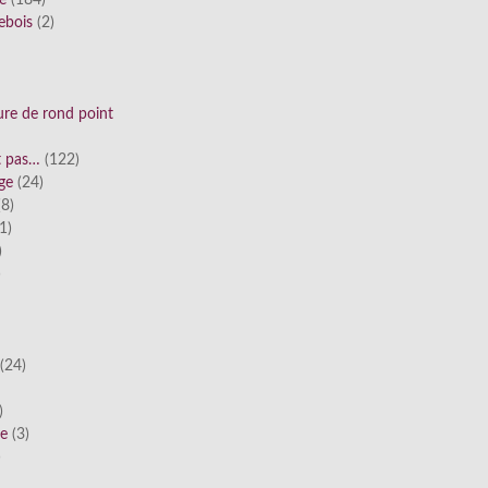
ue
(184)
ebois
(2)
ure de rond point
st pas…
(122)
ge
(24)
8)
1)
)
)
(24)
)
he
(3)
)