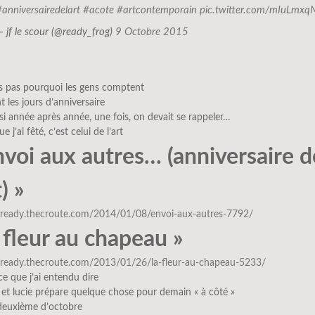
#anniversairedelart
#acote
#artcontemporain
pic.twitter.com/mIuLmxq
— jf le scour (@ready_frog)
9 Octobre 2015
is pas pourquoi les gens comptent
t les jours d’anniversaire
 année après année, une fois, on devait se rappeler…
ue j’ai fêté, c’est celui de l’art
nvoi aux autres… (anniversaire d
t) »
//ready.thecroute.com/2014/01/08/envoi-aux-autres-7792/
a fleur au chapeau »
//ready.thecroute.com/2013/01/26/la-fleur-au-chapeau-5233/
ce que j’ai entendu dire
et lucie prépare quelque chose pour demain « à côté »
 deuxième d’octobre