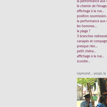
la performance aux
le chemin de l’imag
affichage à la rue…
position soumissio
la performance aux 
les hommes…
la plage ?
3 branches redress
canapés et compag
presque rien…
petit chêne…
affichage à la rue…
scooter…
raymond… youpi, la p