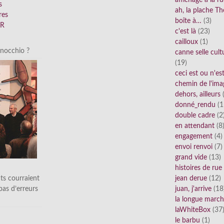
affichage à la r
s
ah, la plache Th
res
boîte à…
(3)
FR
c'est là
(23)
cailloux
(1)
inocchio ?
canne selle cult
(19)
ceci est ou n'e
chemin de l'ima
dehors, ailleurs
(
donné_rendu
(1
double cadre
(2
en attendant
(8
engagement
(4)
envoi renvoi
(7)
grand vide
(13)
histoires de rue
ts courraient
jean derue
(12)
 pas d’erreurs
juan, j'arrive
(18
la longue marc
laWhiteBox
(37
le barbu
(1)