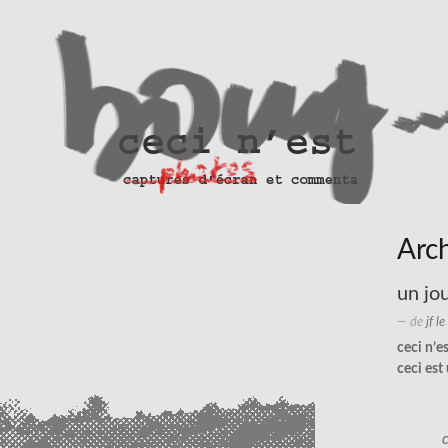
Arc
un jo
— de
jf l
ceci n’e
ceci est