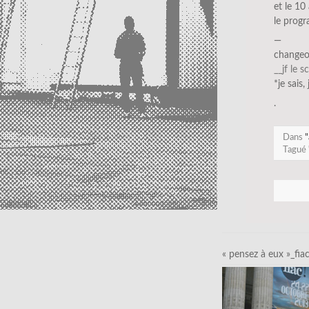
et le 10
le prog
—
changeo
__jf le s
*je sais,
.
Dans
"
Tagué
« pensez à eux »_fia