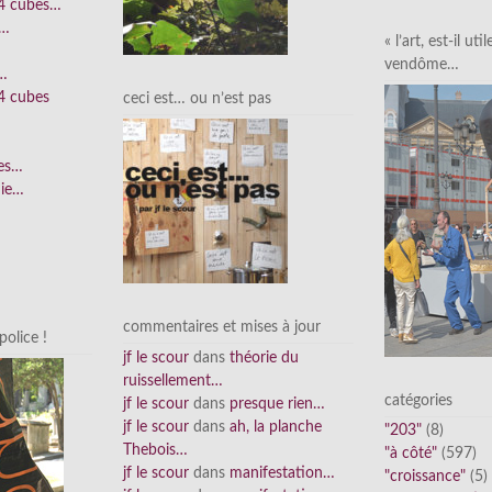
 4 cubes…
e…
« l’art, est-il uti
vendôme…
n…
4 cubes
ceci est… ou n’est pas
ées…
nie…
commentaires et mises à jour
olice !
jf le scour
dans
théorie du
ruissellement…
catégories
jf le scour
dans
presque rien…
jf le scour
dans
ah, la planche
"203"
(8)
Thebois…
"à côté"
(597)
jf le scour
dans
manifestation…
"croissance"
(5)