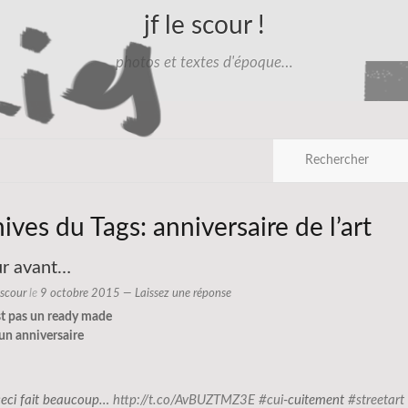
jf le scour !
photos et textes d'époque…
hives du Tags:
anniversaire de l’art
ur avant…
e scour
le
9 octobre 2015
—
Laissez une réponse
st pas un ready made
 un anniversaire
ceci fait beaucoup…
http://t.co/AvBUZTMZ3E
#cui
-cuitement
#streetart