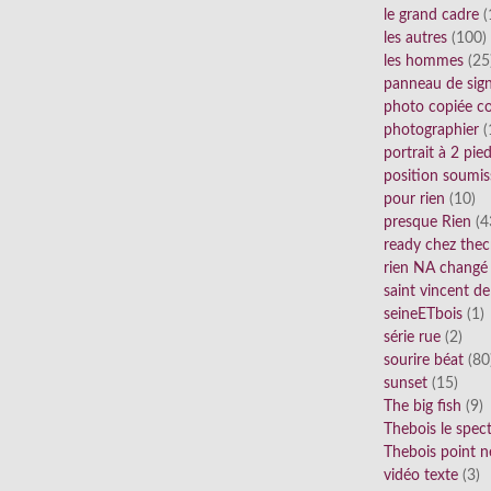
le grand cadre
(
les autres
(100)
les hommes
(25
panneau de sig
photo copiée co
photographier
(
portrait à 2 pie
position soumis
pour rien
(10)
presque Rien
(4
ready chez thec
rien NA changé
saint vincent de
seineETbois
(1)
série rue
(2)
sourire béat
(80
sunset
(15)
The big fish
(9)
Thebois le spec
Thebois point n
vidéo texte
(3)