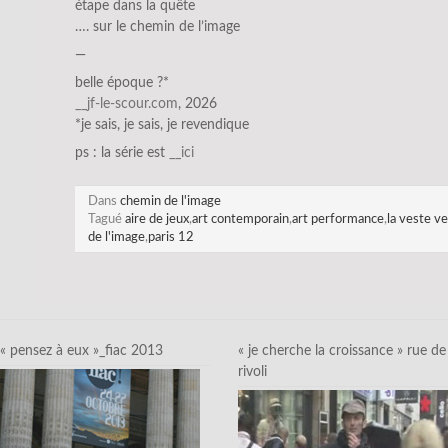
étape dans la quête
…. sur le chemin de l’image
—
belle époque ?*
__jf-le-sco
ur.com
, 2026
*je sais, je sais, je revendique
ps : la série est
__ici
Dans
chemin de l'image
Tagué
aire de jeux
,
art contemporain
,
art performance
,
la veste ve
de l'image
,
paris 12
« pensez à eux »_fiac 2013
« je cherche la croissance » rue de
rivoli