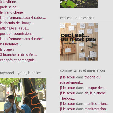
à la vitrine…
paris seine…
le grand chêne…
la performance aux 4 cubes…
ceci est… ou n’est pas
le chemin de l’image…
affichage à la rue…
position soumission…
la performance aux 4 cubes
les hommes…
la plage ?
3 branches redressées…
canapés et compagnie…
commentaires et mises à jour
raymond… youpi, la police !
jf le scour
dans
théorie du
ruissellement…
jf le scour
dans
presque rien…
jf le scour
dans
ah, la planche
Thebois…
jf le scour
dans
manifestation…
jf le scour
dans
manifestation…