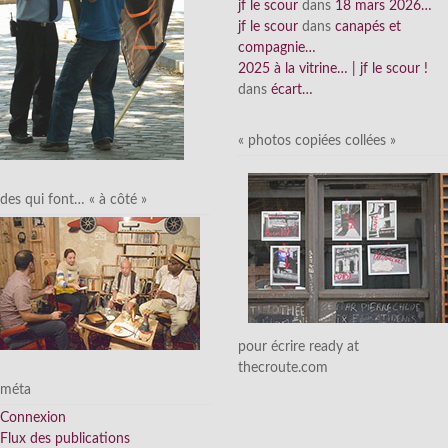
jf le scour
dans
18 mars 2026…
jf le scour
dans
canapés et
compagnie…
2025 à la vitrine… | jf le scour !
dans
écart…
« photos copiées collées »
des qui font… « à côté »
pour écrire ready at
thecroute.com
méta
Connexion
Flux des publications