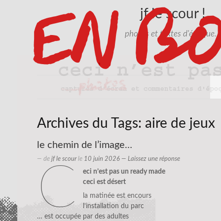
jf le scour !
photos et textes d'époque…
Archives du Tags:
aire de jeux
le chemin de l’image…
— de
jf le scour
le
10 juin 2026
—
Laissez une réponse
c
eci n’est pas un ready made
ceci est désert
la matinée est encours
l’installation du parc
… est occupée par des adultes