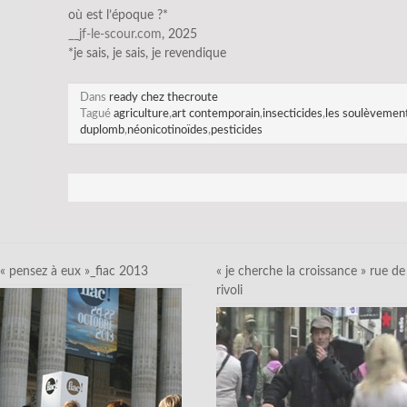
où est l’époque ?*
__jf-le-scour.com
, 2025
*je sais, je sais, je revendique
Dans
ready chez thecroute
Tagué
agriculture
,
art contemporain
,
insecticides
,
les soulèvement
duplomb
,
néonicotinoïdes
,
pesticides
« pensez à eux »_fiac 2013
« je cherche la croissance » rue de
rivoli