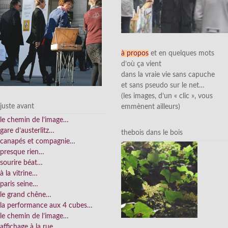
à propos
et en quelques mots
d’où ça vient
dans la vraie vie sans capuche
et sans pseudo sur le net…
(les images, d’un « clic », vous
juste avant
emmènent ailleurs)
le chemin de l’image…
gare d’austerlitz…
thebois dans le bois
canapés et compagnie…
presque rien…
sourire béat…
à la vitrine…
paris seine…
le grand chêne…
la performance aux 4 cubes…
le chemin de l’image…
affichage à la rue…