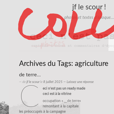
jf le scour !
photos et textes d'époque…
Archives du Tags:
agriculture
de terre…
— de
jf le scour
le
8 juillet 2025
—
Laissez une réponse
c
eci n’est pas un ready made
ceci est à la vitrine
occupation «
__de terre
«
remontant à la capitale
les préoccupés à la campagne