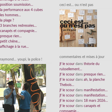
position soumission…
ceci est… ou n’est pas
la performance aux 4 cubes
les hommes…
la plage ?
3 branches redressées…
canapés et compagnie…
presque rien…
petit chêne…
affichage à la rue…
commentaires et mises à jour
raymond… youpi, la police !
jf le scour
dans
théorie du
ruissellement…
jf le scour
dans
presque rien…
jf le scour
dans
ah, la planche
Thebois…
jf le scour
dans
manifestation…
jf le scour
dans
manifestation…
jf le scour
dans
18 mars 2026…
jf le scour
dans
canapés et
compagnie…