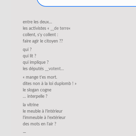
entre les deux…
les activistes «
__de terre
«
collent, s’y collent :
faire agir le citoyen ??
qui ?
qui lit ?
qui implique ?
les députés
__votent
…
« mange t’es mort.
dites non à la loi duplomb ! »
le slogan cogne
… interpelle ?
la vitrine
le meuble à l’intérieur
l’immeuble à l’extérieur
des mots en l’air ?
—