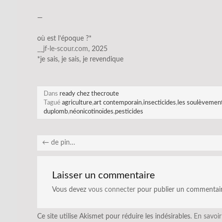
—
où est l’époque ?*
__jf-le-scour.com
, 2025
*je sais, je sais, je revendique
Dans
ready chez thecroute
Tagué
agriculture
,
art contemporain
,
insecticides
,
les soulèvement
duplomb
,
néonicotinoïdes
,
pesticides
←
de pin…
Laisser un commentaire
Vous devez
vous connecter
pour publier un commentair
Ce site utilise Akismet pour réduire les indésirables.
En savoir