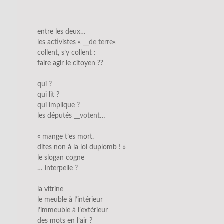
entre les deux…
les activistes «
__de terre
«
collent, s’y collent :
faire agir le citoyen ??
qui ?
qui lit ?
qui implique ?
les députés
__votent
…
« mange t’es mort.
dites non à la loi duplomb ! »
le slogan cogne
… interpelle ?
la vitrine
le meuble à l’intérieur
l’immeuble à l’extérieur
des mots en l’air ?