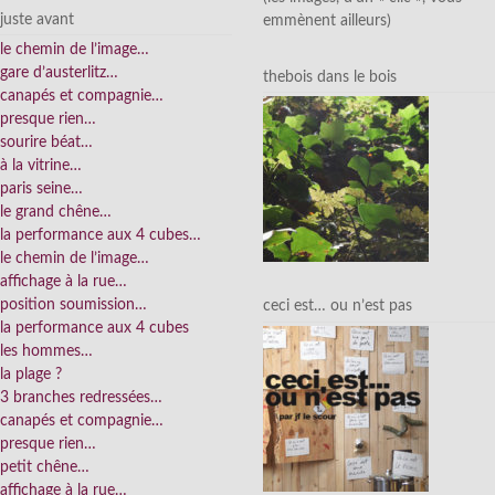
juste avant
emmènent ailleurs)
le chemin de l’image…
gare d’austerlitz…
thebois dans le bois
canapés et compagnie…
presque rien…
sourire béat…
à la vitrine…
paris seine…
le grand chêne…
la performance aux 4 cubes…
le chemin de l’image…
affichage à la rue…
position soumission…
ceci est… ou n’est pas
la performance aux 4 cubes
les hommes…
la plage ?
3 branches redressées…
canapés et compagnie…
presque rien…
petit chêne…
affichage à la rue…