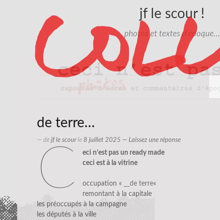
jf le scour !
photos et textes d'époque…
de terre…
— de
jf le scour
le
8 juillet 2025
—
Laissez une réponse
c
eci n’est pas un ready made
ceci est à la vitrine
occupation «
__de terre
«
remontant à la capitale
les préoccupés à la campagne
les députés à la ville