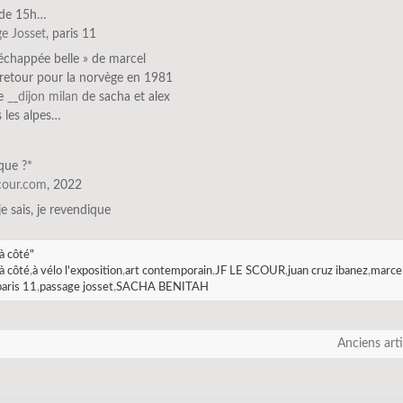
r de 15h…
e Josset
, paris 11
’échappée belle » de marcel
-retour pour la norvège en 1981
le
__dijon milan
de sacha et alex
s les alpes…
que ?*
scour.com
, 2022
 je sais, je revendique
à côté"
à côté
,
à vélo l'exposition
,
art contemporain
,
JF LE SCOUR
,
juan cruz ibanez
,
marce
paris 11
,
passage josset
,
SACHA BENITAH
Anciens art