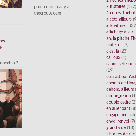
2 flèches Thebo
2 histoires
(132
pour écrire ready at
4 cubes Theboi
thecroute.com
à côté ailleurs
(9
à la vitrine…
(37
affichage à la r
s
ah, la plache Th
res
boîte à…
(3)
FR
c'est là
(23)
cailloux
(1)
inocchio ?
canne selle cult
(19)
ceci est ou n'e
chemin de l'ima
dehors, ailleurs
(
donné_rendu
(1
double cadre
(2
en attendant
(8
engagement
(4)
envoi renvoi
(7)
grand vide
(13)
histoires de rue