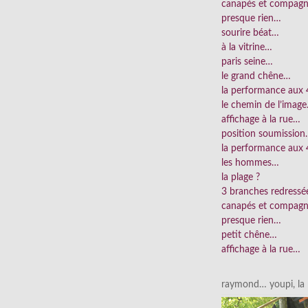
canapés et compag
presque rien…
sourire béat…
à la vitrine…
paris seine…
le grand chêne…
la performance aux
le chemin de l’imag
affichage à la rue…
position soumissio
la performance aux 
les hommes…
la plage ?
3 branches redress
canapés et compag
presque rien…
petit chêne…
affichage à la rue…
raymond… youpi, la p