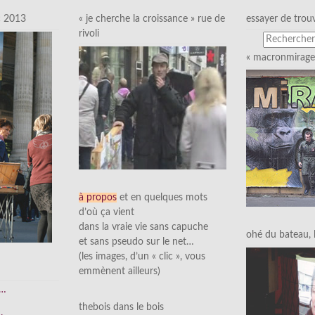
c 2013
« je cherche la croissance » rue de
essayer de trou
rivoli
« macronmirage 
à propos
et en quelques mots
d’où ça vient
dans la vraie vie sans capuche
ohé du bateau, l’
et sans pseudo sur le net…
(les images, d’un « clic », vous
emmènent ailleurs)
e…
thebois dans le bois