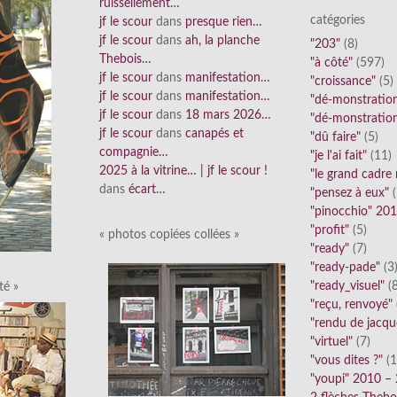
ruissellement…
catégories
jf le scour
dans
presque rien…
jf le scour
dans
ah, la planche
"203"
(8)
Thebois…
"à côté"
(597)
jf le scour
dans
manifestation…
"croissance"
(5)
jf le scour
dans
manifestation…
"dé-monstratio
jf le scour
dans
18 mars 2026…
"dé-monstratio
jf le scour
dans
canapés et
"dû faire"
(5)
compagnie…
"je l'ai fait"
(11)
2025 à la vitrine… | jf le scour !
"le grand cadre
dans
écart…
"pensez à eux"
(
"pinocchio" 20
"profit"
(5)
« photos copiées collées »
"ready"
(7)
"ready-pade"
(3
"ready_visuel"
(8
té »
"reçu, renvoyé"
"rendu de jacqu
"virtuel"
(7)
"vous dites ?"
(1
"youpi" 2010 –