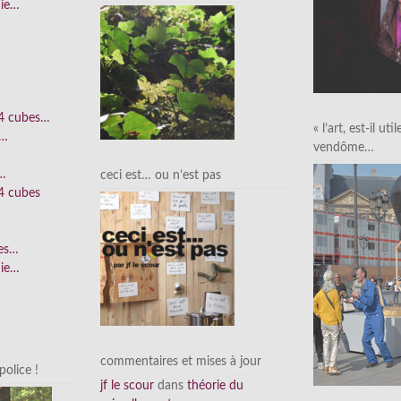
nie…
 4 cubes…
« l’art, est-il uti
e…
vendôme…
n…
ceci est… ou n’est pas
4 cubes
ées…
nie…
commentaires et mises à jour
olice !
jf le scour
dans
théorie du