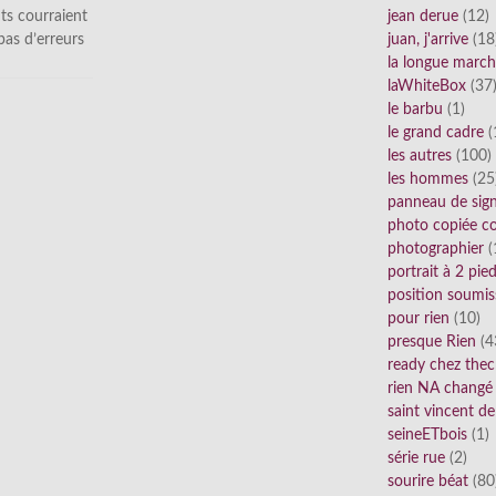
ts courraient
jean derue
(12)
 pas d’erreurs
juan, j'arrive
(18
la longue marc
laWhiteBox
(37
le barbu
(1)
le grand cadre
(
les autres
(100)
les hommes
(25
panneau de sig
photo copiée co
photographier
(
portrait à 2 pie
position soumis
pour rien
(10)
presque Rien
(4
ready chez thec
rien NA changé
saint vincent de
seineETbois
(1)
série rue
(2)
sourire béat
(80