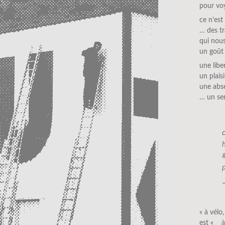
pour vo
ce n’es
… des t
qui nous 
un goût
une libe
un plaisi
une abs
… un sen
« à vélo,
est «
__à