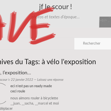
jf le scour !
photos et textes d'époque…
hives du Tags:
à vélo l'exposition
, l’exposition…
e scour
le
22 janvier 2022
—
Laissez une réponse
c
e
ci n’est pas un ready made
ceci roule
nous aimons rouler à bicyclette
__juan
,
__sacha
,
__marcel
et moi
déplacer