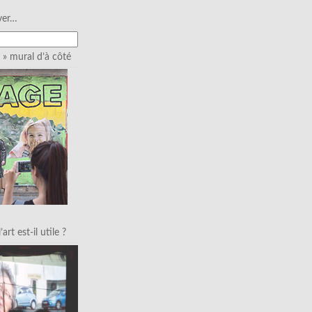
ver…
» mural d’à côté
art est-il utile ?