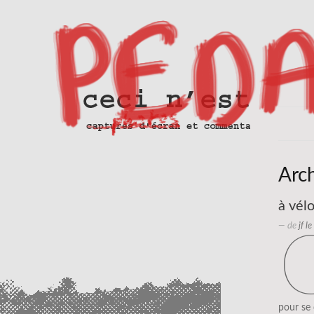
Arc
à vélo
— de
jf l
pour se 