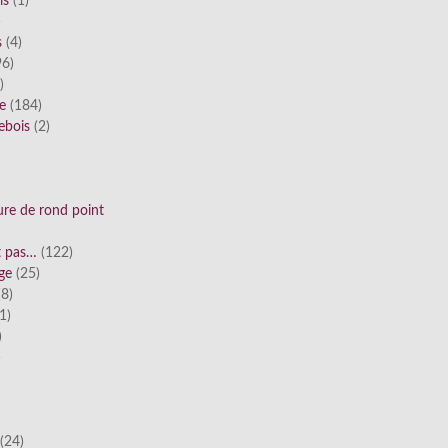
is
(1)
)
s
(4)
6)
)
ue
(184)
ebois
(2)
ure de rond point
st pas…
(122)
ge
(25)
8)
1)
)
)
(24)