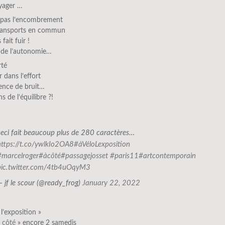
yager …
t pas l’encombrement
ransports en commun
fait fuir !
 de l’autonomie…
rté
r dans l’effort
ence de bruit…
s de l’équilibre ?!
ceci fait beaucoup plus de 280 caractères…
https://t.co/ywlkIo2OA8
#àVéloLexposition
#marcelroger
#àcôté
#passagejosset
#paris11
#artcontemporain
pic.twitter.com/4tb4uOqyM3
— jf le scour (@ready_frog)
January 22, 2022
 l’exposition »
 côté
» encore 2 samedis