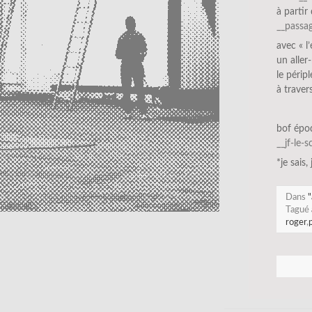
à parti
__passag
avec « l
un aller
le périp
à traver
bof épo
__jf-le-
*je sais,
Dans
"
Tagué
roger
,