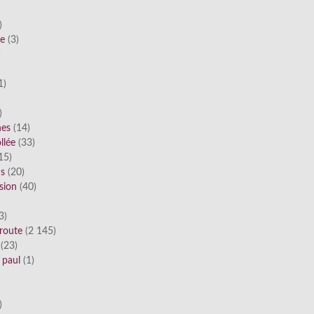
)
he
(3)
)
1)
)
nes
(14)
llée
(33)
15)
ds
(20)
sion
(40)
3)
route
(2 145)
(23)
 paul
(1)
)