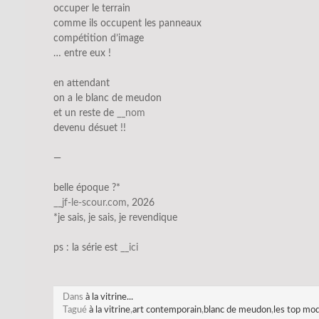
occuper le terrain
comme ils occupent les panneaux
compétition d’image
… entre eux !
en attendant
on a le blanc de meudon
et un reste de
__nom
devenu désuet !!
—
belle époque ?*
__jf-le-scour.com
, 2026
*je sais, je sais, je revendique
ps : la série est
__ici
Dans
à la vitrine...
Tagué
à la vitrine
,
art contemporain
,
blanc de meudon
,
les top mo