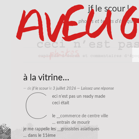
jf le scour !
photos et textes d'époque…
à la vitrine…
— de
jf le scour
le
3 juillet 2026
—
Laissez une réponse
c
eci n’est pas un ready made
ceci était
le
__commerce de centre ville
… entrain de mourir
je me rappelle les
__grossistes asiatiques
… dans le 11ème