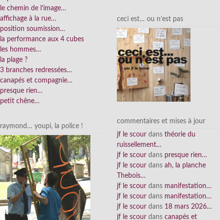
le chemin de l’image…
affichage à la rue…
ceci est… ou n’est pas
position soumission…
la performance aux 4 cubes
les hommes…
la plage ?
3 branches redressées…
canapés et compagnie…
presque rien…
petit chêne…
commentaires et mises à jour
raymond… youpi, la police !
jf le scour
dans
théorie du
ruissellement…
jf le scour
dans
presque rien…
jf le scour
dans
ah, la planche
Thebois…
jf le scour
dans
manifestation…
jf le scour
dans
manifestation…
jf le scour
dans
18 mars 2026…
jf le scour
dans
canapés et