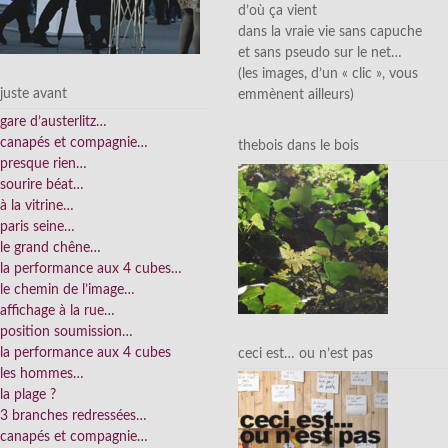
d’où ça vient
dans la vraie vie sans capuche
et sans pseudo sur le net…
(les images, d’un « clic », vous
juste avant
emmènent ailleurs)
gare d’austerlitz…
canapés et compagnie…
thebois dans le bois
presque rien…
sourire béat…
à la vitrine…
paris seine…
le grand chêne…
la performance aux 4 cubes…
le chemin de l’image…
affichage à la rue…
position soumission…
la performance aux 4 cubes
ceci est… ou n’est pas
les hommes…
la plage ?
3 branches redressées…
canapés et compagnie…