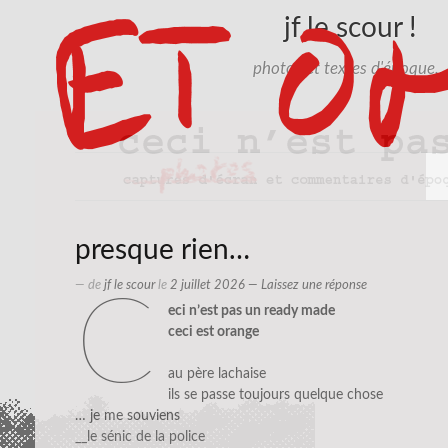
jf le scour !
photos et textes d'époque…
presque rien…
— de
jf le scour
le
2 juillet 2026
—
Laissez une réponse
c
eci n’est pas un ready made
ceci est orange
au père lachaise
ils se passe toujours quelque chose
… je me souviens
__le sénic de la police