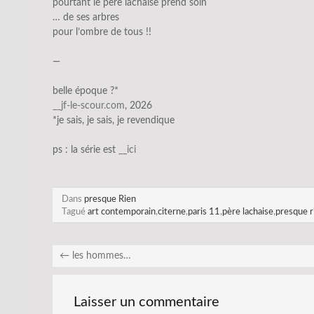
pourtant le père lachaise prend soin
… de ses arbres
pour l’ombre de tous !!
—
belle époque ?*
__jf-le-scour.com
, 2026
*je sais, je sais, je revendique
ps : la série est
__ic
i
Dans
presque Rien
Tagué
art contemporain
,
citerne
,
paris 11
,
père lachaise
,
presque r
←
les hommes…
Laisser un commentaire