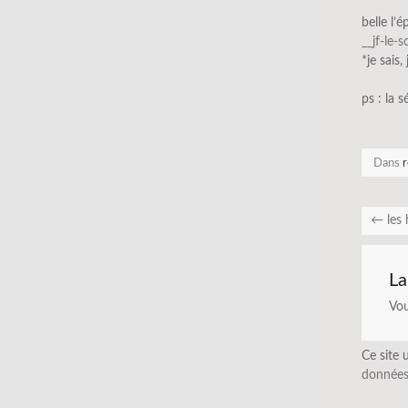
belle l’
__jf-le-
*je sais,
ps : la s
Dans
r
←
les
La
Vo
Ce site 
données