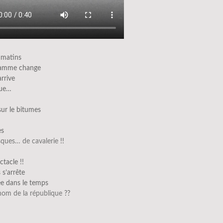
 matins
ramme change
arrive
que…
 sur le bitumes
es
sques… de cavalerie
!!
ctacle !!
 s’arrête
e dans le temps
nom de la république
??