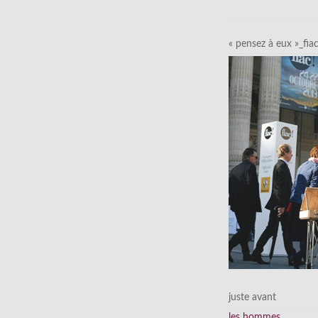
« pensez à eux »_fia
juste avant
les hommes…