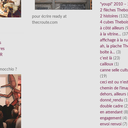
"youpi" 2010 –
2 flèches Thebo
2 histoires
(132
pour écrire ready at
4 cubes Theboi
thecroute.com
à côté ailleurs
(9
à la vitrine…
(37
affichage à la r
s
ah, la plache Th
res
boîte à…
(3)
FR
c'est là
(23)
cailloux
(1)
inocchio ?
canne selle cult
(19)
ceci est ou n'e
chemin de l'ima
dehors, ailleurs
(
donné_rendu
(1
double cadre
(2
en attendant
(8
engagement
(4)
envoi renvoi
(7)