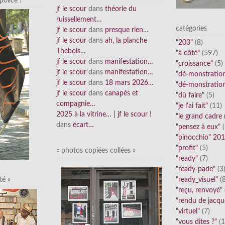
olice !
jf le scour
dans
théorie du
ruissellement…
catégories
jf le scour
dans
presque rien…
jf le scour
dans
ah, la planche
"203"
(8)
Thebois…
"à côté"
(597)
jf le scour
dans
manifestation…
"croissance"
(5)
jf le scour
dans
manifestation…
"dé-monstratio
jf le scour
dans
18 mars 2026…
"dé-monstratio
jf le scour
dans
canapés et
"dû faire"
(5)
compagnie…
"je l'ai fait"
(11)
2025 à la vitrine… | jf le scour !
"le grand cadre
dans
écart…
"pensez à eux"
(
"pinocchio" 20
"profit"
(5)
« photos copiées collées »
"ready"
(7)
"ready-pade"
(3
"ready_visuel"
(8
té »
"reçu, renvoyé"
"rendu de jacqu
"virtuel"
(7)
"vous dites ?"
(1