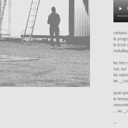
certains
le prog
le bruit 
métalli
les fers
oui, oui
les sabr
les
__ca
quel spe
le temps
remonté
… au
__
—