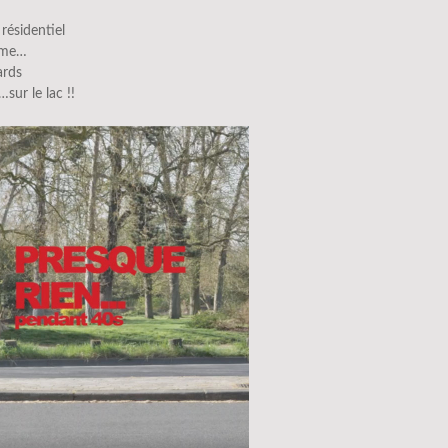
 résidentiel
lme…
ards
…sur le lac !!