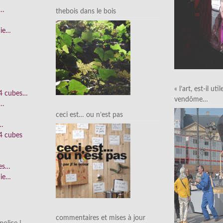
e…
thebois dans le bois
nie…
« l’art, est-il uti
 4 cubes…
vendôme…
e…
ceci est… ou n’est pas
n…
4 cubes
ées…
nie…
commentaires et mises à jour