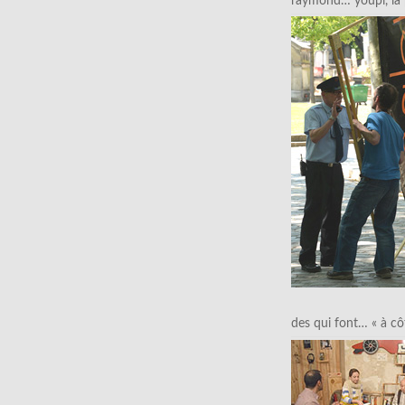
raymond… youpi, la p
des qui font… « à cô