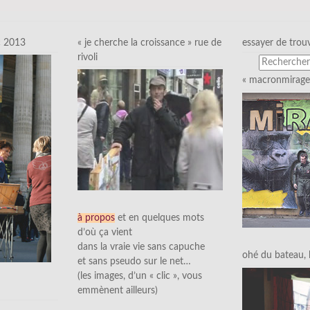
c 2013
« je cherche la croissance » rue de
essayer de trou
rivoli
« macronmirage 
à propos
et en quelques mots
d’où ça vient
dans la vraie vie sans capuche
ohé du bateau, l’
et sans pseudo sur le net…
(les images, d’un « clic », vous
emmènent ailleurs)