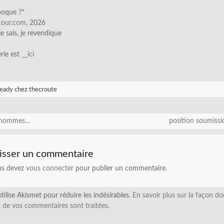
époque ?*
scour.com
, 2026
 je sais, je revendique
érie est
__ici
eady chez thecroute
 hommes…
position soumiss
isser un commentaire
us devez
vous connecter
pour publier un commentaire.
utilise Akismet pour réduire les indésirables.
En savoir plus sur la façon do
 de vos commentaires sont traitées
.