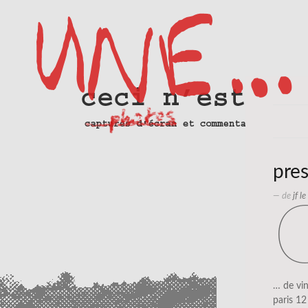
pre
— de
jf l
… de vi
paris 12