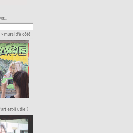
ver…
» mural d’à côté
art est-il utile ?