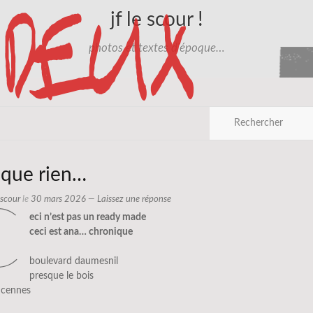
jf le scour !
photos et textes d'époque…
sque rien…
e scour
le
30 mars 2026
—
Laissez une réponse
c
eci n’est pas un ready made
ceci est ana… chronique
boulevard daumesnil
presque le bois
ncennes