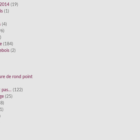
 2014
(19)
is
(1)
)
s
(4)
6)
)
ue
(184)
ebois
(2)
ure de rond point
st pas…
(122)
ge
(25)
8)
1)
)
)