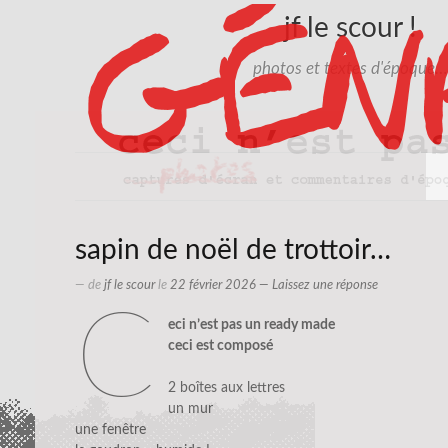
jf le scour !
photos et textes d'époque…
sapin de noël de trottoir…
— de
jf le scour
le
22 février 2026
—
Laissez une réponse
c
eci n’est pas un ready made
ceci est composé
2 boîtes aux lettres
un mur
une fenêtre