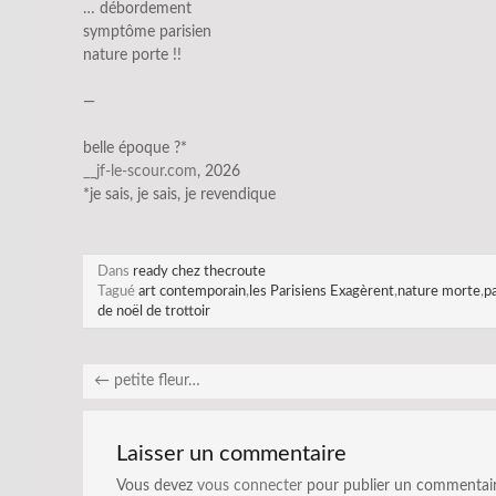
… débordement
symptôme parisien
nature porte !!
—
belle époque ?*
__jf-le-scour.com
, 2026
*je sais, je sais, je revendique
Dans
ready chez thecroute
Tagué
art contemporain
,
les Parisiens Exagèrent
,
nature morte
,
p
de noël de trottoir
←
petite fleur…
Laisser un commentaire
Vous devez
vous connecter
pour publier un commentair