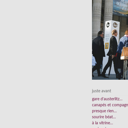
juste avant
gare d’austerlitz…
canapés et compag
presque rien…
sourire béat…
à la vitrine…