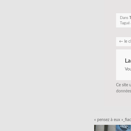
Dans
T
Tagué
←
le c
La
Vo
Ce site 
données
« pensez à eux »_fia