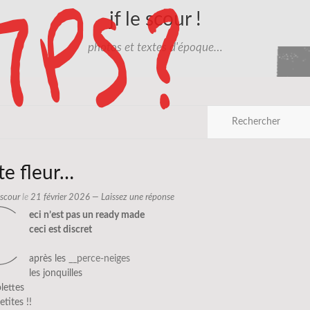
jf le scour !
photos et textes d'époque…
te fleur…
e scour
le
21 février 2026
—
Laissez une réponse
c
eci n’est pas un ready made
ceci est discret
après les
__perce-neiges
les jonquilles
olettes
etites !!