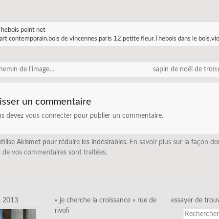
hebois point net
art contemporain
,
bois de vincennes
,
paris 12
,
petite fleur
,
Thebois dans le bois
,
vio
hemin de l’image…
sapin de noël de trot
isser un commentaire
us devez
vous connecter
pour publier un commentaire.
utilise Akismet pour réduire les indésirables.
En savoir plus sur la façon do
 de vos commentaires sont traitées
.
c 2013
« je cherche la croissance » rue de
essayer de trou
rivoli