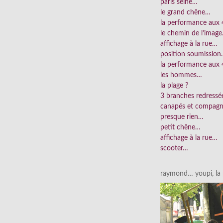
paris seine…
le grand chêne…
la performance aux
le chemin de l’imag
affichage à la rue…
position soumissio
la performance aux 
les hommes…
la plage ?
3 branches redress
canapés et compag
presque rien…
petit chêne…
affichage à la rue…
scooter…
raymond… youpi, la p