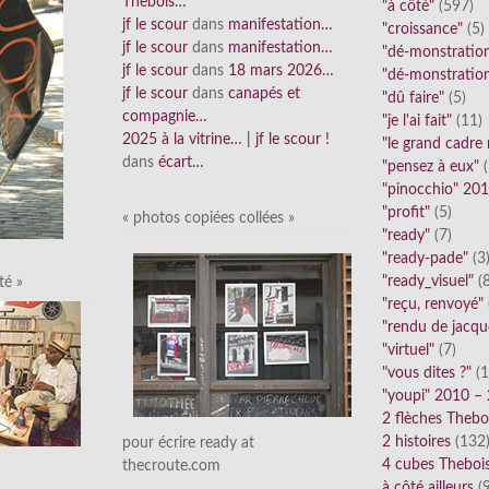
Thebois…
"à côté"
(597)
jf le scour
dans
manifestation…
"croissance"
(5)
jf le scour
dans
manifestation…
"dé-monstratio
jf le scour
dans
18 mars 2026…
"dé-monstratio
jf le scour
dans
canapés et
"dû faire"
(5)
compagnie…
"je l'ai fait"
(11)
2025 à la vitrine… | jf le scour !
"le grand cadre
dans
écart…
"pensez à eux"
(
"pinocchio" 20
"profit"
(5)
« photos copiées collées »
"ready"
(7)
"ready-pade"
(3
"ready_visuel"
(8
té »
"reçu, renvoyé"
"rendu de jacqu
"virtuel"
(7)
"vous dites ?"
(1
"youpi" 2010 –
2 flèches Thebo
2 histoires
(132
pour écrire ready at
4 cubes Theboi
thecroute.com
à côté ailleurs
(9