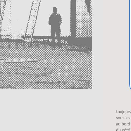
toujour
sous les
au bord
du côté 