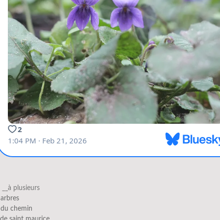
s
__à plusieurs
 arbres
 du chemin
de saint maurice