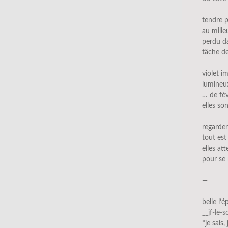
tendre p
au milie
perdu da
tâche d
violet 
lumineux
… de fév
elles so
regarder
tout est 
elles at
pour se
—
belle l’
__jf-le-
*je sais,