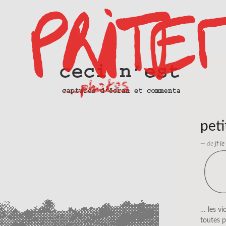
peti
— de
jf l
… les vi
toutes p