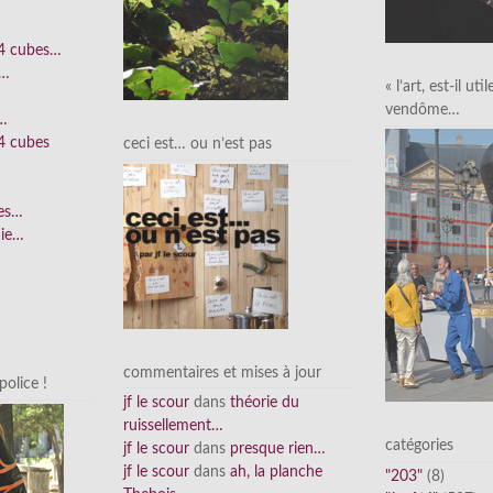
 4 cubes…
e…
« l’art, est-il uti
vendôme…
n…
4 cubes
ceci est… ou n’est pas
ées…
nie…
commentaires et mises à jour
olice !
jf le scour
dans
théorie du
ruissellement…
catégories
jf le scour
dans
presque rien…
jf le scour
dans
ah, la planche
"203"
(8)