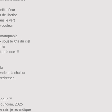
etite fleur
u de l’herbe
ns le vert
e couleur
immanquable
 sous le gris du ciel
rier
nt précoces !!
là
tendent la chaleur
 redresser…
époque ?*
scour.com,
2026
 je sais, je revendique