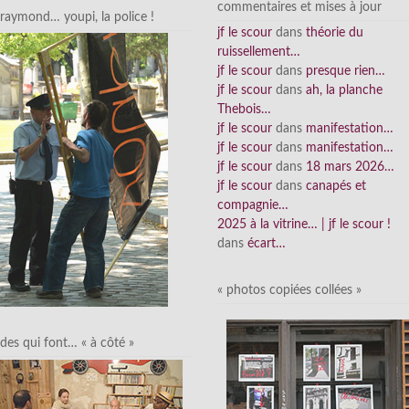
commentaires et mises à jour
raymond… youpi, la police !
jf le scour
dans
théorie du
ruissellement…
jf le scour
dans
presque rien…
jf le scour
dans
ah, la planche
Thebois…
jf le scour
dans
manifestation…
jf le scour
dans
manifestation…
jf le scour
dans
18 mars 2026…
jf le scour
dans
canapés et
compagnie…
2025 à la vitrine… | jf le scour !
dans
écart…
« photos copiées collées »
des qui font… « à côté »