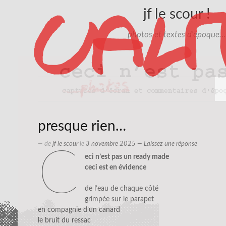
jf le scour !
photos et textes d'époque…
presque rien…
— de
jf le scour
le
3 novembre 2025
—
Laissez une réponse
c
eci n’est pas un ready made
ceci est en évidence
de l’eau de chaque côté
grimpée sur le parapet
en compagnie d’un canard
le bruit du ressac