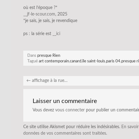
où est l’époque ?*
__jf-le-scour.com
, 2025
*je sais, je sais, je revendique
ps : la série est
__ici
Dans
presque Rien
Tagué
art contemporain
,
canard
,
île saint-louis
,
paris 04
,
presque r
←
affichage à la rue…
Laisser un commentaire
Vous devez
vous connecter
pour publier un commentair
Ce site utilise Akismet pour réduire les indésirables.
En savoir
données de vos commentaires sont traitées
.