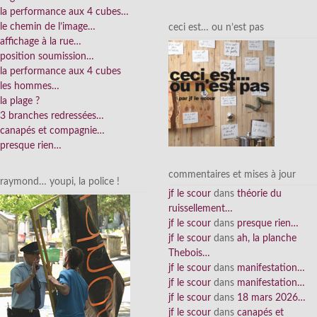
la performance aux 4 cubes…
le chemin de l’image…
ceci est… ou n’est pas
affichage à la rue…
position soumission…
la performance aux 4 cubes
les hommes…
la plage ?
3 branches redressées…
canapés et compagnie…
presque rien…
commentaires et mises à jour
raymond… youpi, la police !
jf le scour
dans
théorie du
ruissellement…
jf le scour
dans
presque rien…
jf le scour
dans
ah, la planche
Thebois…
jf le scour
dans
manifestation…
jf le scour
dans
manifestation…
jf le scour
dans
18 mars 2026…
jf le scour
dans
canapés et