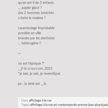
qu’en est-il de 3 enfants
… papier glacé ?
des 2 hommes éméchés
criants le malaise ?
carambolage improbable
possible en ville
brassée par les destinées
… hétérogène !!
—
où est l’époque ?*
__jf-le-scour.com
, 2025
*je sais, je sais, je revendique
ps : la série est
__là
Dans
affichage à la rue
Tagué
affichage à la rue
,
art contemporain
,
avenue jean aicard
,
par