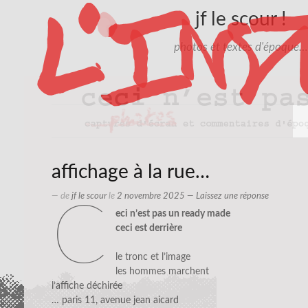
jf le scour !
photos et textes d'époque…
affichage à la rue…
— de
jf le scour
le
2 novembre 2025
—
Laissez une réponse
c
eci n’est pas un ready made
ceci est derrière
le tronc et l’image
les hommes marchent
l’affiche déchirée
… paris 11, avenue jean aicard