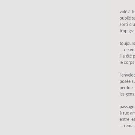
volé à ti
oublié s
sorti d’
trop gra
toujours
… de vo
il a été 
le corps
l’envelo
posée s
perdue
les gen
passage
à rue a
entre l
… remar