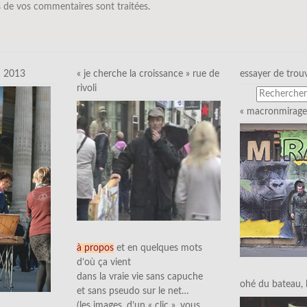
 de vos commentaires sont traitées
.
c 2013
« je cherche la croissance » rue de
essayer de trou
rivoli
« macronmirage 
à propos
et en quelques mots
d’où ça vient
dans la vraie vie sans capuche
ohé du bateau, l’
et sans pseudo sur le net…
(les images, d’un « clic », vous