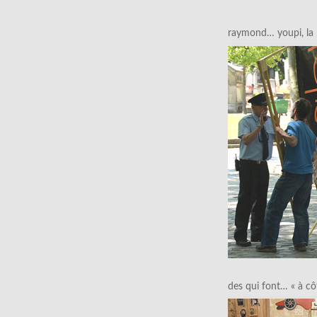
raymond… youpi, la p
des qui font… « à cô