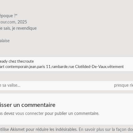
’époque ?*
scour.com
, 2025
 je sais, je revendique
alaise
eady chez thecroute
art contemporain
,
jean
,
paris 11
,
rambarde
,
rue Clotilded-De-Vaux
,
vêtement
e sa valise…
presque r
isser un commentaire
us devez
vous connecter
pour publier un commentaire.
utilise Akismet pour réduire les indésirables.
En savoir plus sur la façon do