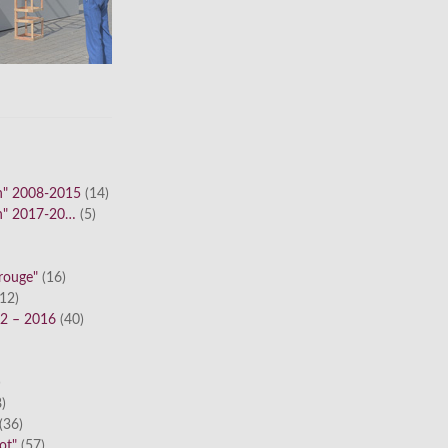
n" 2008-2015
(14)
n" 2017-20…
(5)
 rouge"
(16)
12)
12 – 2016
(40)
)
)
(36)
ot"
(57)