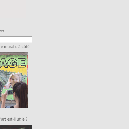
ver…
» mural d’à côté
art est-il utile ?