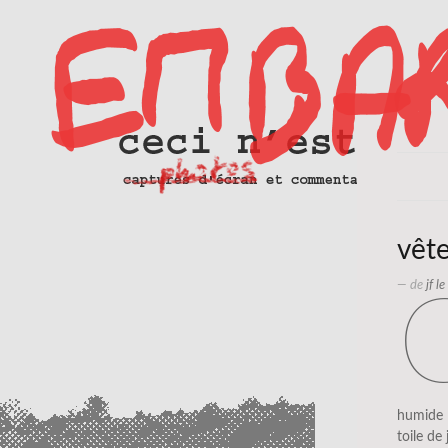
vêt
— de
jf l
humide
toile de