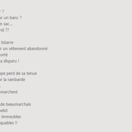
r ?
ur un banc ?
un sac…
nd ??
 bizarre
ir un vêtement abandonné
porté
 a disparu !
ppe perd de sa tenue
ur la rambarde
…
s marchent
 de beaumarchais
melot
es immeubles
quables !!