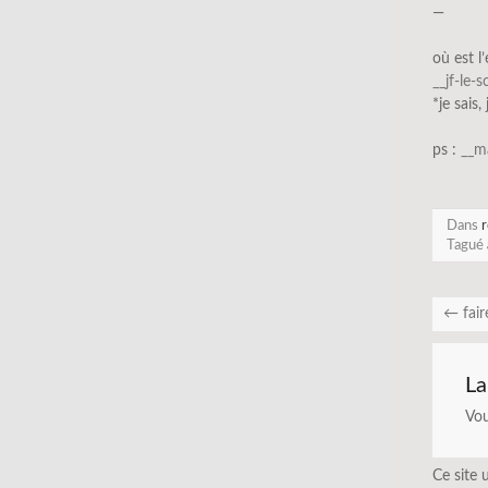
—
où est l
__jf-le-
*je sais,
ps :
__m
Dans
r
Tagué
←
fair
La
Vo
Ce site 