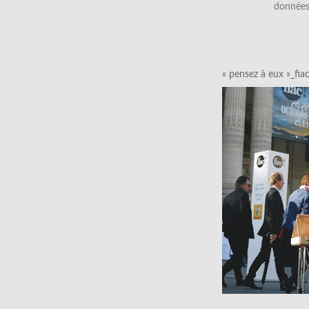
données
« pensez à eux »_fia