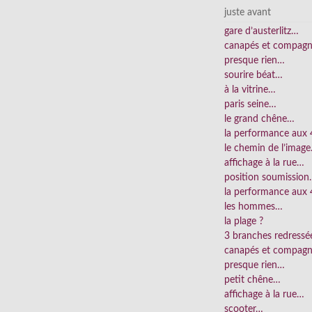
juste avant
gare d’austerlitz…
canapés et compag
presque rien…
sourire béat…
à la vitrine…
paris seine…
le grand chêne…
la performance aux
le chemin de l’imag
affichage à la rue…
position soumissio
la performance aux 
les hommes…
la plage ?
3 branches redress
canapés et compag
presque rien…
petit chêne…
affichage à la rue…
scooter…