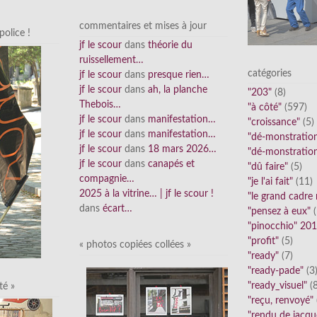
commentaires et mises à jour
olice !
jf le scour
dans
théorie du
ruissellement…
catégories
jf le scour
dans
presque rien…
jf le scour
dans
ah, la planche
"203"
(8)
Thebois…
"à côté"
(597)
jf le scour
dans
manifestation…
"croissance"
(5)
jf le scour
dans
manifestation…
"dé-monstratio
jf le scour
dans
18 mars 2026…
"dé-monstratio
jf le scour
dans
canapés et
"dû faire"
(5)
compagnie…
"je l'ai fait"
(11)
2025 à la vitrine… | jf le scour !
"le grand cadre
dans
écart…
"pensez à eux"
(
"pinocchio" 20
"profit"
(5)
« photos copiées collées »
"ready"
(7)
"ready-pade"
(3
"ready_visuel"
(8
té »
"reçu, renvoyé"
"rendu de jacqu