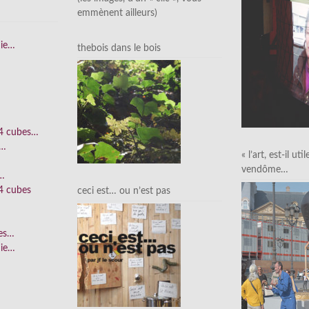
emmènent ailleurs)
nie…
thebois dans le bois
 4 cubes…
e…
« l’art, est-il uti
vendôme…
n…
4 cubes
ceci est… ou n’est pas
ées…
nie…