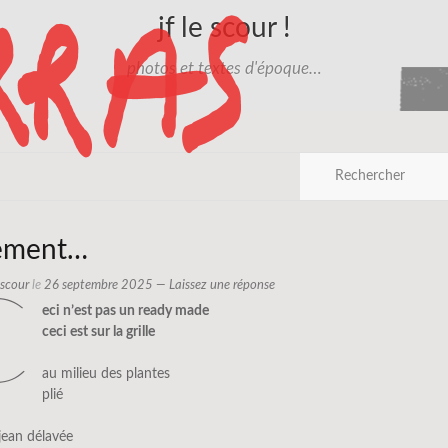
jf le scour !
photos et textes d'époque…
ement…
e scour
le
26 septembre 2025
—
Laissez une réponse
c
eci n’est pas un ready made
ceci est sur la grille
au milieu des plantes
plié
 jean délavée