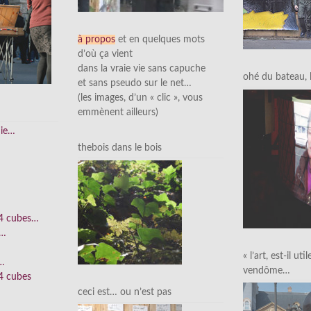
à propos
et en quelques mots
d’où ça vient
dans la vraie vie sans capuche
ohé du bateau, l’
et sans pseudo sur le net…
(les images, d’un « clic », vous
emmènent ailleurs)
nie…
thebois dans le bois
 4 cubes…
e…
« l’art, est-il uti
n…
vendôme…
4 cubes
ceci est… ou n’est pas