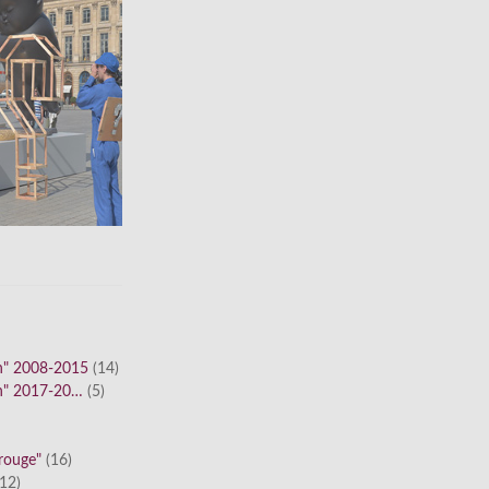
n" 2008-2015
(14)
n" 2017-20…
(5)
 rouge"
(16)
12)