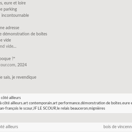
s, eure et loire
e parking
 incontournable
ne adresse
e démonstration de boîtes
e vide
and vide
…
époque ?*
scour.com
, 2024
 je sais, je revendique
 côté ailleurs
à côté ailleurs
,
art contemporain
,
art performance
,
démonstration de boîtes
,
eure 
ean-françois le scour
,
JF LE SCOUR
,
le relais beauceron
,
mignières
té ailleurs
bois de vincen