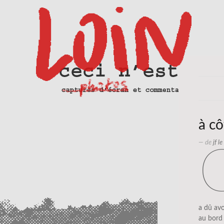
à cô
— de
jf l
a dû avoi
au bord 