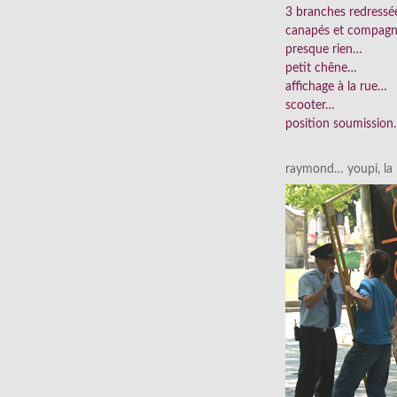
3 branches redress
canapés et compag
presque rien…
petit chêne…
affichage à la rue…
scooter…
position soumissio
raymond… youpi, la p