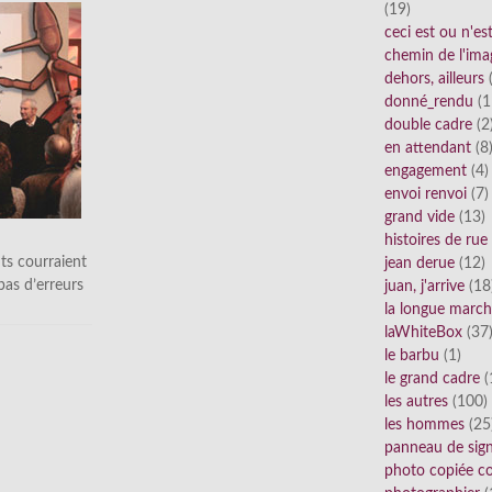
(19)
ceci est ou n'e
chemin de l'ima
dehors, ailleurs
(
donné_rendu
(1
double cadre
(2
en attendant
(8
engagement
(4)
envoi renvoi
(7)
grand vide
(13)
histoires de rue
ts courraient
jean derue
(12)
 pas d’erreurs
juan, j'arrive
(18
la longue marc
laWhiteBox
(37
le barbu
(1)
le grand cadre
(
les autres
(100)
les hommes
(25
panneau de sig
photo copiée co