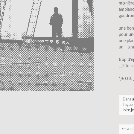
mignière
ambianc
goudron
une bon
pour un
une plac
un
__gr
trop d’
__jf-le-
*je sais,
Dans
à
Tagué
loire
,
j
←
à cô