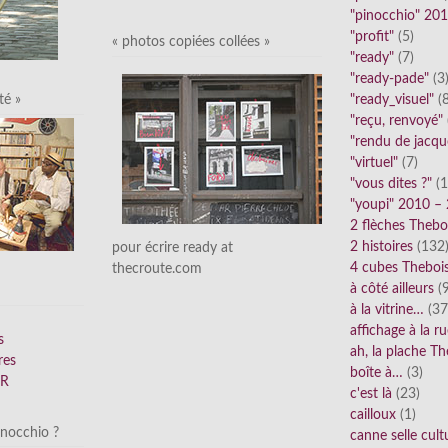
"pinocchio" 20
"profit"
(5)
« photos copiées collées »
"ready"
(7)
"ready-pade"
(3
"ready_visuel"
(8
té »
"reçu, renvoyé"
"rendu de jacqu
"virtuel"
(7)
"vous dites ?"
(1
"youpi" 2010 –
2 flèches Thebo
2 histoires
(132
pour écrire ready at
4 cubes Theboi
thecroute.com
à côté ailleurs
(9
à la vitrine…
(37
affichage à la r
s
ah, la plache Th
res
boîte à…
(3)
FR
c'est là
(23)
cailloux
(1)
inocchio ?
canne selle cult