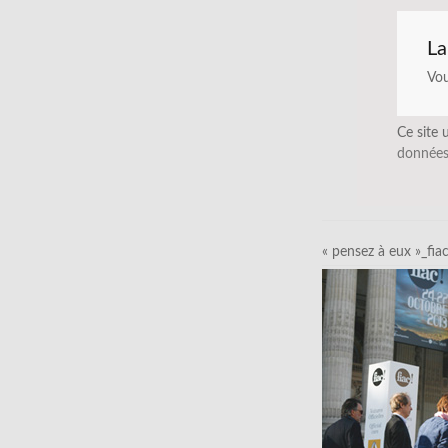
La
Vo
Ce site 
données
« pensez à eux »_fia