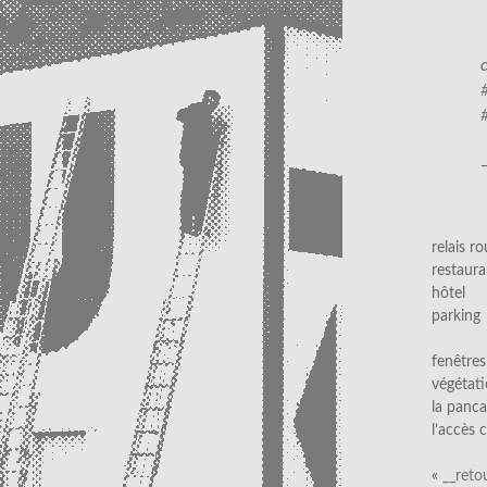
relais ro
restaura
hôtel
parking
fenêtres
végétati
la panc
l’accès
«
__reto