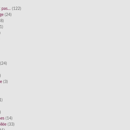
st pas…
(122)
ge
(24)
8)
1)
)
)
(24)
)
he
(3)
)
1)
)
nes
(14)
llée
(33)