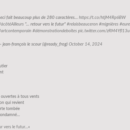
ceci fait beaucoup plus de 280 caractères…
https://t.co/htjM4Rp6BW
#àcôtéAilleurs
"… retour vers le futur"
#relaisbeauceron
#mignières
#eure
#artcontemporain
#démonstrationdeboîtes
pic.twitter.com/zRM4Yfl13u
— jean-françois le scour (@ready_frog)
October 14, 2024
utier
nt
 ouvertes à tous vents
on qui revient
arte tombée
 condamné…
ur vers le futur…
«