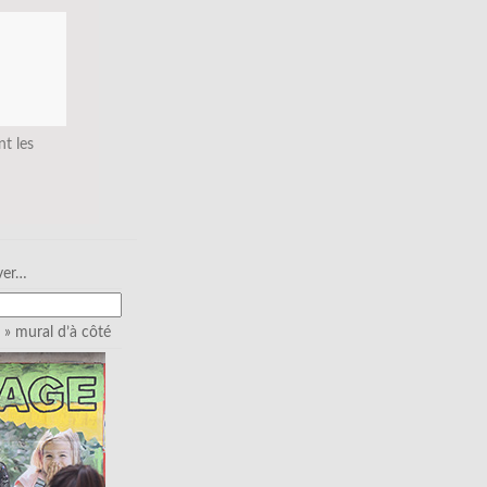
nt les
ver…
» mural d’à côté