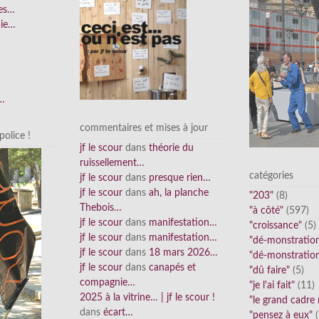
ées…
nie…
n…
commentaires et mises à jour
olice !
jf le scour
dans
théorie du
ruissellement…
catégories
jf le scour
dans
presque rien…
jf le scour
dans
ah, la planche
"203"
(8)
Thebois…
"à côté"
(597)
jf le scour
dans
manifestation…
"croissance"
(5)
jf le scour
dans
manifestation…
"dé-monstratio
jf le scour
dans
18 mars 2026…
"dé-monstratio
jf le scour
dans
canapés et
"dû faire"
(5)
compagnie…
"je l'ai fait"
(11)
2025 à la vitrine… | jf le scour !
"le grand cadre
dans
écart…
"pensez à eux"
(