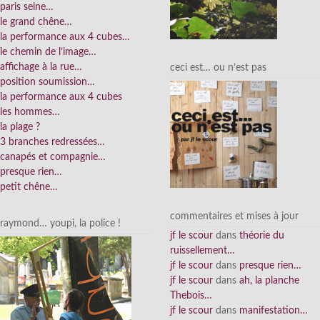
paris seine…
le grand chêne…
la performance aux 4 cubes…
le chemin de l’image…
affichage à la rue…
ceci est… ou n’est pas
position soumission…
la performance aux 4 cubes
les hommes…
la plage ?
3 branches redressées…
canapés et compagnie…
presque rien…
petit chêne…
commentaires et mises à jour
raymond… youpi, la police !
jf le scour
dans
théorie du
ruissellement…
jf le scour
dans
presque rien…
jf le scour
dans
ah, la planche
Thebois…
jf le scour
dans
manifestation…