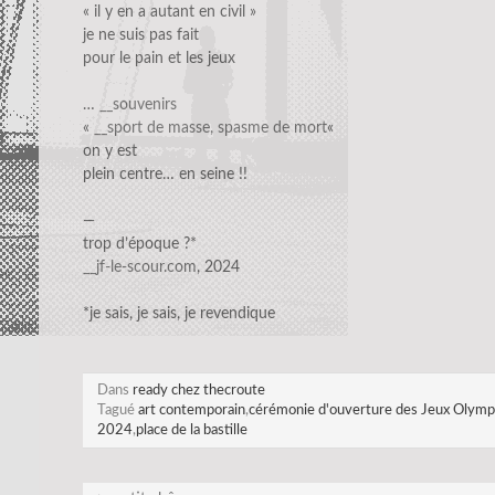
« il y en a autant en civil »
je ne suis pas fait
pour le pain et les jeux
…
__souvenirs
«
__sport de masse, spasme de mort
«
on y est
plein centre… en seine !!
—
trop d’époque ?*
__jf-le-scour.com
, 2024
*je sais, je sais, je revendique
Dans
ready chez thecroute
Tagué
art contemporain
,
cérémonie d'ouverture des Jeux Olymp
2024
,
place de la bastille