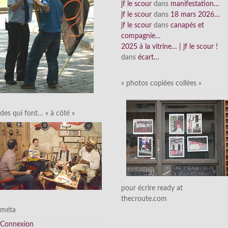
jf le scour
dans
manifestation…
jf le scour
dans
18 mars 2026…
jf le scour
dans
canapés et
compagnie…
2025 à la vitrine… | jf le scour !
dans
écart…
« photos copiées collées »
des qui font… « à côté »
pour écrire ready at
thecroute.com
méta
Connexion