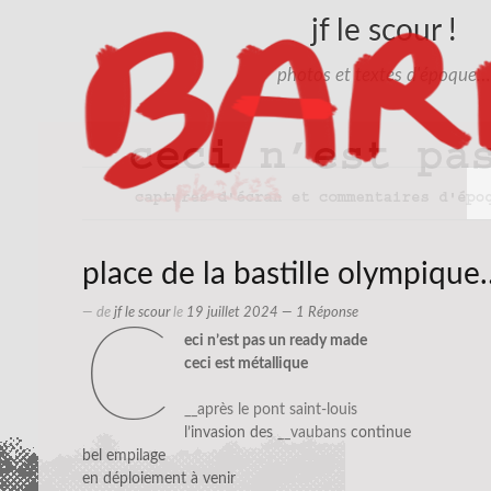
jf le scour !
photos et textes d'époque…
place de la bastille olympique
— de
jf le scour
le
19 juillet 2024
— 1 Réponse
c
eci n’est pas un ready made
ceci est métallique
__après le pont saint-louis
l’invasion des
__vaubans
continue
bel empilage
en déploiement à venir