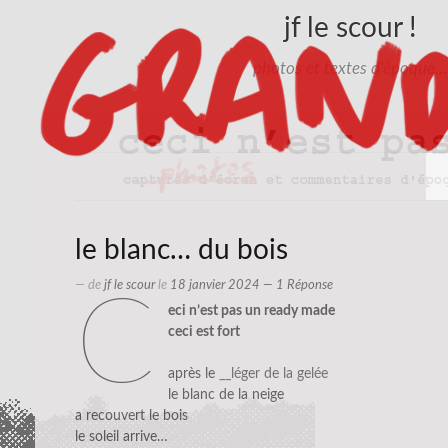
jf le scour !
photos et textes d'époque…
le blanc… du bois
— de
jf le scour
le
18 janvier 2024
— 1 Réponse
c
eci n’est pas un ready made
ceci est fort
après le
__léger de la gelée
le blanc de la neige
a recouvert le bois
le soleil arrive…