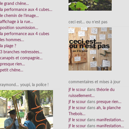
le grand chêne…
la performance aux 4 cubes…
le chemin de l’image…
affichage à la rue…
ceci est… ou n’est pas
position soumission…
la performance aux 4 cubes
les hommes…
la plage ?
3 branches redressées…
canapés et compagnie…
presque rien…
petit chêne…
commentaires et mises à jour
raymond… youpi, la police !
jf le scour
dans
théorie du
ruissellement…
jf le scour
dans
presque rien…
jf le scour
dans
ah, la planche
Thebois…
jf le scour
dans
manifestation…
jf le scour
dans
manifestation…