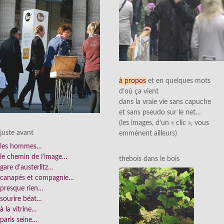
à propos
et en quelques mots
d’où ça vient
dans la vraie vie sans capuche
et sans pseudo sur le net…
(les images, d’un « clic », vous
juste avant
emmènent ailleurs)
les hommes…
le chemin de l’image…
thebois dans le bois
gare d’austerlitz…
canapés et compagnie…
presque rien…
sourire béat…
à la vitrine…
paris seine…