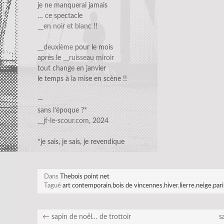
je ne manquerai jamais
… ce spectacle
__en noir et blanc
!!
__deuxième
pour le mois
après le
__ruisseau miroir
tout change en janvier
le temps à la mise en scène !!
—
sans l’époque ?*
__jf-le-scour.com
, 2024
*je sais, je sais, je revendique
Dans
Thebois point net
Tagué
art contemporain
,
bois de vincennes
,
hiver
,
lierre
,
neige
,
par
←
sapin de noël… de trottoir
s