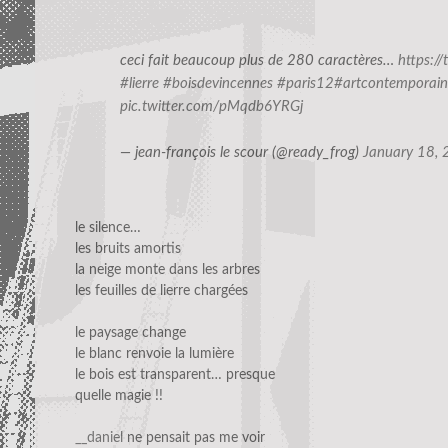
ceci fait beaucoup plus de 280 caractères…
https://
#lierre
#boisdevincennes
#paris12
#artcontemporain
pic.twitter.com/pMqdb6YRGj
— jean-françois le scour (@ready_frog)
January 18,
le silence…
les bruits amortis
la neige monte dans les arbres
les feuilles de lierre chargées
le paysage change
le blanc renvoie la lumière
le bois est transparent… presque
quelle magie !!
__daniel
ne pensait pas me voir