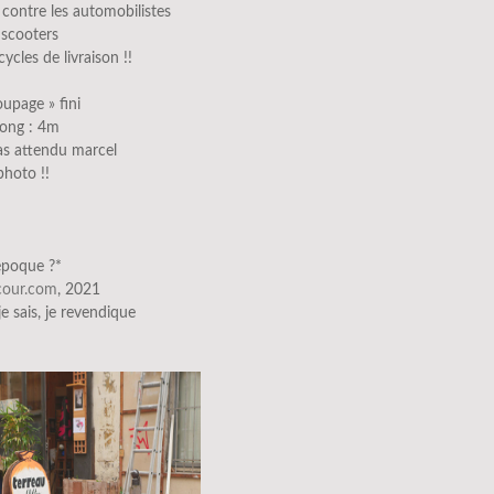
contre les automobilistes
 scooters
icycles de livraison !!
oupage » fini
 long : 4m
pas attendu marcel
photo !!
époque ?*
scour.com
, 2021
 je sais, je revendique