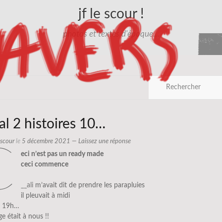
jf le scour !
photos et textes d'époque…
l 2 histoires 10…
e scour
le
5 décembre 2021
—
Laissez une réponse
c
eci n’est pas un ready made
ceci commence
__ali
m’avait dit de prendre les parapluies
il pleuvait à midi
 à 19h…
ge était à nous !!