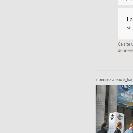
←
hist
La
Vo
Ce site 
données
« pensez à eux »_fia