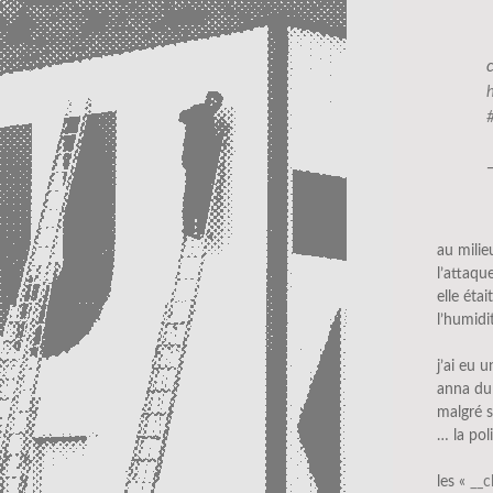
au mili
l’attaqu
elle éta
l’humidi
j’ai eu 
anna du
malgré s
… la pol
les «
__c