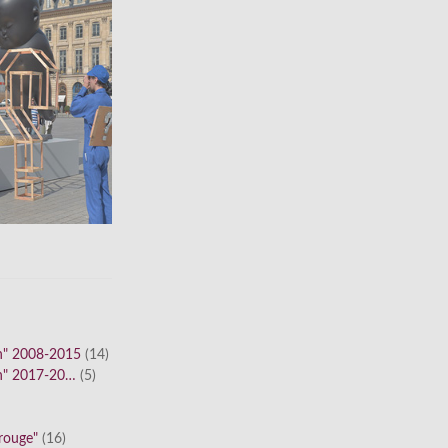
n" 2008-2015
(14)
n" 2017-20…
(5)
 rouge"
(16)