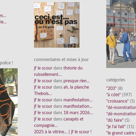
ées…
nie…
commentaires et mises à jour
olice !
jf le scour
dans
théorie du
ruissellement…
catégories
jf le scour
dans
presque rien…
jf le scour
dans
ah, la planche
"203"
(8)
Thebois…
"à côté"
(597)
jf le scour
dans
manifestation…
"croissance"
(5)
jf le scour
dans
manifestation…
"dé-monstratio
jf le scour
dans
18 mars 2026…
"dé-monstratio
jf le scour
dans
canapés et
"dû faire"
(5)
compagnie…
"je l'ai fait"
(11)
2025 à la vitrine… | jf le scour !
"le grand cadre