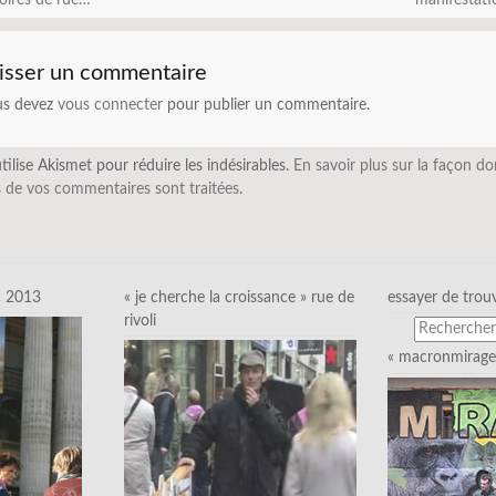
oires de rue…
manifestat
isser un commentaire
us devez
vous connecter
pour publier un commentaire.
utilise Akismet pour réduire les indésirables.
En savoir plus sur la façon do
 de vos commentaires sont traitées
.
c 2013
« je cherche la croissance » rue de
essayer de trou
rivoli
« macronmirage 