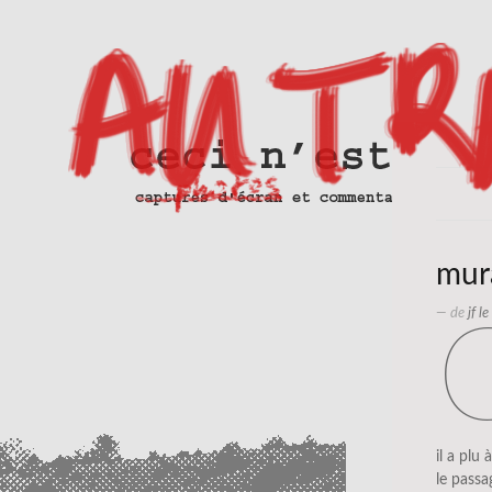
mura
— de
jf l
il a plu
le passa