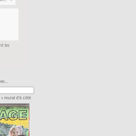
ion…
→
nt les
ver…
» mural d’à côté