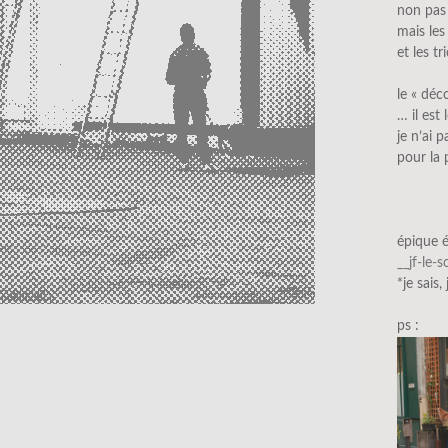
non pas 
mais les
et les tr
le « déc
… il est
je n’ai 
pour la 
épique 
__jf-le-
*je sais,
ps :