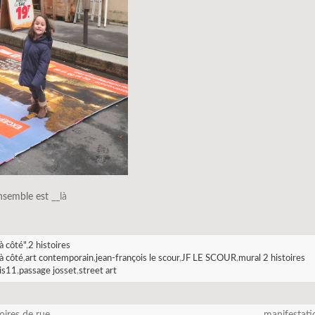
ensemble est
__là
à côté"
,
2 histoires
à côté
,
art contemporain
,
jean-françois le scour
,
JF LE SCOUR
,
mural 2 histoires
is11
,
passage josset
,
street art