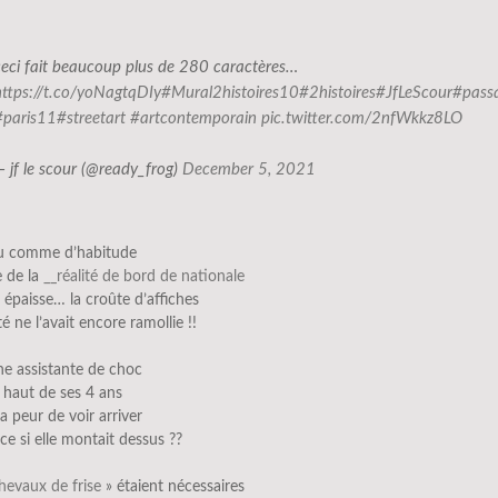
ceci fait beaucoup plus de 280 caractères…
https://t.co/yoNagtqDIy
#Mural2histoires10
#2histoires
#JfLeScour
#passa
#paris11
#streetart
#artcontemporain
pic.twitter.com/2nfWkkz8LO
— jf le scour (@ready_frog)
December 5, 2021
eu comme d’habitude
e de la
__réalité de bord de nationale
it épaisse… la croûte d’affiches
té ne l’avait encore ramollie !!
une assistante de choc
 haut de ses 4 ans
a peur de voir arriver
ice si elle montait dessus ??
hevaux de frise
» étaient nécessaires