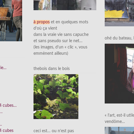
à propos
et en quelques mots
d’où ça vient
dans la vraie vie sans capuche
ohé du bateau, l’
et sans pseudo sur le net…
(les images, d’un « clic », vous
emmènent ailleurs)
nie…
thebois dans le bois
 4 cubes…
e…
« l’art, est-il uti
vendôme…
n…
4 cubes
ceci est… ou n’est pas