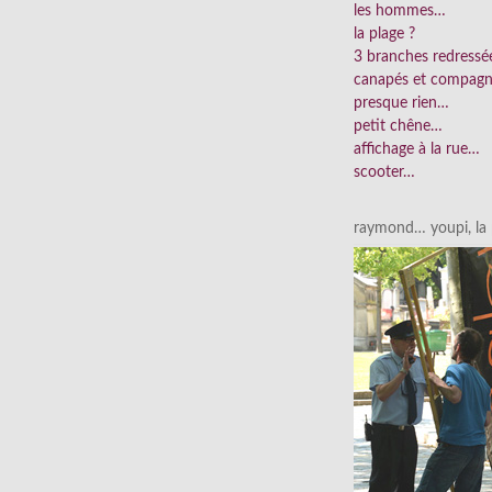
les hommes…
la plage ?
3 branches redress
canapés et compag
presque rien…
petit chêne…
affichage à la rue…
scooter…
raymond… youpi, la p